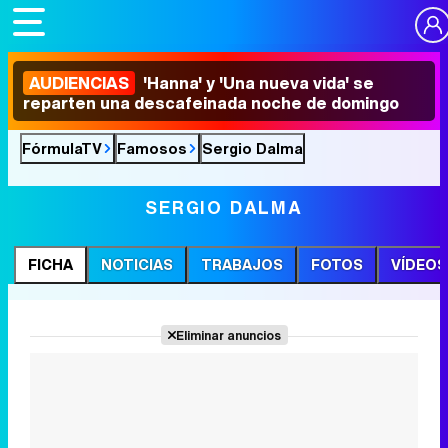
AUDIENCIAS
'Hanna' y 'Una nueva vida' se
reparten una descafeinada noche de domingo
FórmulaTV
Famosos
Sergio Dalma
SERGIO DALMA
FICHA
NOTICIAS
TRABAJOS
FOTOS
VÍDEOS
Eliminar anuncios