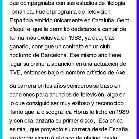
que compaginaba con sus estudios de filología
románica. Fue el programa de Televisión
Tráiler en catalán de 'Ravalear', la nueva serie de HBO Max sobre los fondos buitre
Española emitido únicamente en Cataluña 'Gent
d'aquí' el que le permitió dedicarse a cantar de
forma más exclusiva en 1983, ya que, tras
ganarlo, consigue un contrato en un club
Tráiler de la tercera temporada de 'The Walking Dead: Dead City' de AMC+
nocturno de Barcelona. Ese mismo año tiene
lugar su primera aparición en una actuación de
TVE, entonces bajo el nombre artístico de Axel.
Canción ganadora de Eurovisión 2026: DARA con "Bangaranga" por Bulgaria
Su carrera en los años venideros se basó en
canciones para anuncios de televisión, algo en
lo que consiguió ser muy exitoso y reconocido.
Tanto que la discográfica Horus le fichó en 1989
y con ella lanzaría su primer disco, "Esa chica
es mía", que proyecto su carrera desde España,
en donde alcanzó el disco de platino, hasta