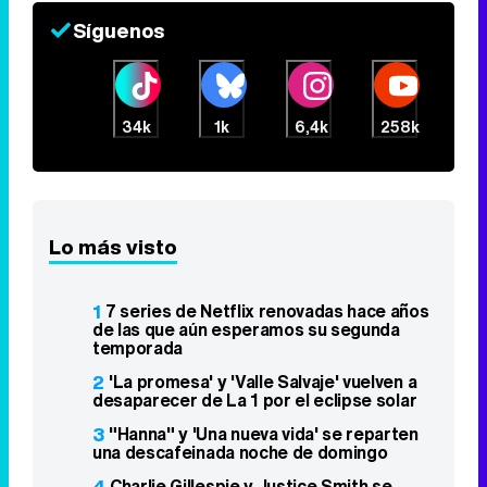
Síguenos
34k
1k
6,4k
258k
Lo más visto
1
7 series de Netflix renovadas hace años
de las que aún esperamos su segunda
temporada
2
'La promesa' y 'Valle Salvaje' vuelven a
desaparecer de La 1 por el eclipse solar
3
"Hanna" y 'Una nueva vida' se reparten
una descafeinada noche de domingo
4
Charlie Gillespie y Justice Smith se