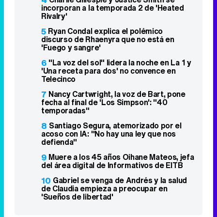
incorporan a la temporada 2 de 'Heated
Rivalry'
5
Ryan Condal explica el polémico
discurso de Rhaenyra que no está en
'Fuego y sangre'
6
"La voz del sol" lidera la noche en La 1 y
'Una receta para dos' no convence en
Telecinco
7
Nancy Cartwright, la voz de Bart, pone
fecha al final de 'Los Simpson': "40
temporadas"
8
Santiago Segura, atemorizado por el
acoso con IA: "No hay una ley que nos
defienda"
9
Muere a los 45 años Oihane Mateos, jefa
del área digital de Informativos de EITB
10
Gabriel se venga de Andrés y la salud
de Claudia empieza a preocupar en
'Sueños de libertad'