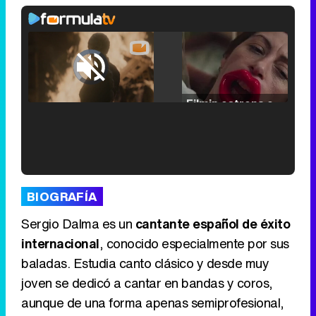
Video
Player
is
Loaded
:
loading.
0.00%
/
Unmute
Filmin estrena el tráiler de 'Millennial Mal', su nueva comedia universitaria de la mano de Lorena Iglesias
'120 Minutos' celebra sus 2.000 programas en Telemadrid con un vídeo del día a día en la redacción
BIOGRAFÍA
Sergio Dalma es un
cantante español de éxito
internacional
, conocido especialmente por sus
baladas. Estudia canto clásico y desde muy
Tráiler de '33 días', la nueva serie de Atresplayer con Julián Villagrán y José Manuel Poga
joven se dedicó a cantar en bandas y coros,
aunque de una forma apenas semiprofesional,