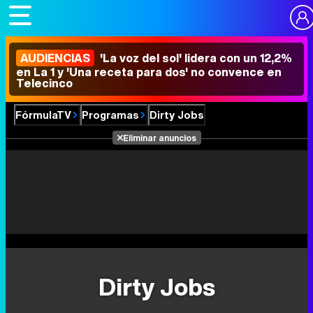
AUDIENCIAS
'La voz del sol' lidera con un 12,2%
en La 1 y 'Una receta para dos' no convence en
Telecinco
FórmulaTV
Programas
Dirty Jobs
Eliminar anuncios
Dirty Jobs