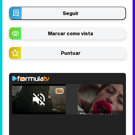
Seguir
Marcar como vista
Puntuar
Loaded
:
25.30%
/
Unmute
Filmin estrena el tráiler de 'Millennial Mal', su nueva comedia universitaria de la mano de Lorena Iglesias