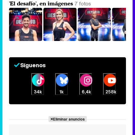
7 fotos
'El desafío', en imágenes
Síguenos
34k
1k
6,4k
258k
Eliminar anuncios