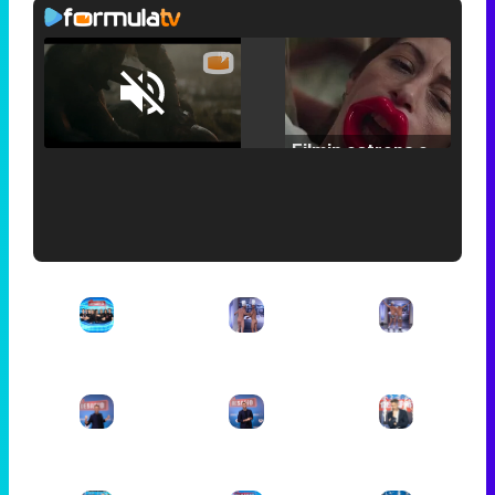
Loaded
:
25.30%
/
Unmute
Filmin estrena el tráiler de 'Millennial Mal', su nueva comedia universitaria de la mano de Lorena Iglesias
'120 Minutos' celebra sus 2.000 programas en Telemadrid con un vídeo del día a día en la redacción
Tráiler de '33 días', la nueva serie de Atresplayer con Julián Villagrán y José Manuel Poga