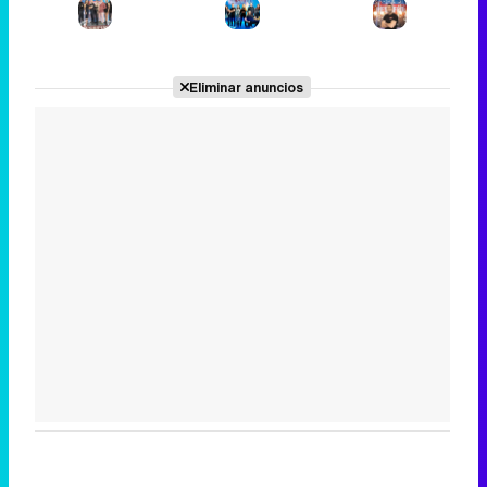
Tráiler en catalán de 'Ravalear', la nueva serie de HBO Max sobre los fondos buitre
Eliminar anuncios
Tráiler de la tercera temporada de 'The Walking Dead: Dead City' de AMC+
Canción ganadora de Eurovisión 2026: DARA con "Bangaranga" por Bulgaria