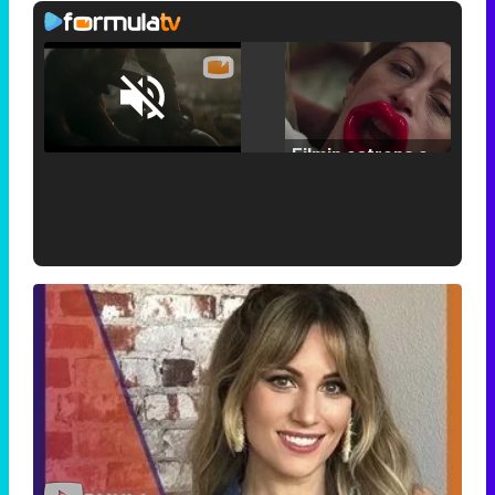
Loaded
:
25.30%
/
Unmute
Filmin estrena el tráiler de 'Millennial Mal', su nueva comedia universitaria de la mano de Lorena Iglesias
'120 Minutos' celebra sus 2.000 programas en Telemadrid con un vídeo del día a día en la redacción
Tráiler de '33 días', la nueva serie de Atresplayer con Julián Villagrán y José Manuel Poga