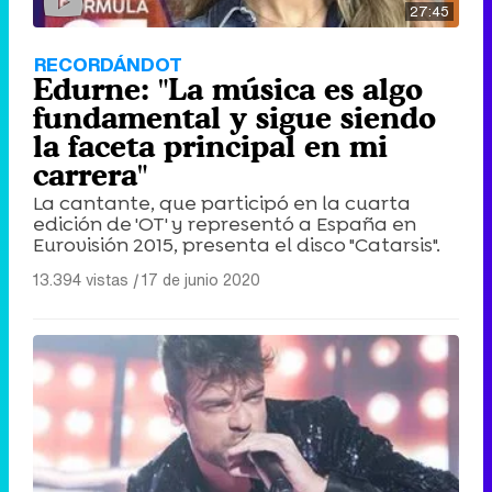
27:45
Tráiler en catalán de 'Ravalear', la nueva serie de HBO Max sobre los fondos buitre
RECORDÁNDOT
Edurne: "La música es algo
fundamental y sigue siendo
la faceta principal en mi
Tráiler de la tercera temporada de 'The Walking Dead: Dead City' de AMC+
carrera"
La cantante, que participó en la cuarta
edición de 'OT' y representó a España en
Eurovisión 2015, presenta el disco "Catarsis".
13.394 vistas
|
17 de junio 2020
Canción ganadora de Eurovisión 2026: DARA con "Bangaranga" por Bulgaria