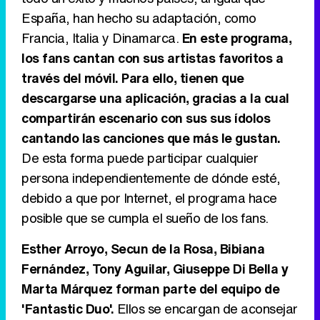
España, han hecho su adaptación, como
Tráiler en catalán de 'Ravalear', la nueva serie de HBO Max sobre los fondos buitre
Francia, Italia y Dinamarca.
En este programa,
los fans cantan con sus artistas favoritos a
través del móvil. Para ello, tienen que
descargarse una aplicación, gracias a la cual
Tráiler de la tercera temporada de 'The Walking Dead: Dead City' de AMC+
compartirán escenario con sus sus ídolos
cantando las canciones que más le gustan.
De esta forma puede participar cualquier
persona independientemente de dónde esté,
Canción ganadora de Eurovisión 2026: DARA con "Bangaranga" por Bulgaria
debido a que por Internet, el programa hace
posible que se cumpla el sueño de los fans.
Esther Arroyo, Secun de la Rosa, Bibiana
Fernández, Tony Aguilar, Giuseppe Di Bella y
Marta Márquez forman parte del equipo de
'Fantastic Duo'.
Ellos se encargan de aconsejar