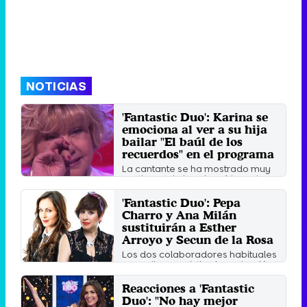
NOTICIAS
'Fantastic Duo': Karina se
emociona al ver a su hija
bailar "El baúl de los
recuerdos" en el programa
La cantante se ha mostrado muy
sentimental al ver los vídeos de su
familia.
'Fantastic Duo': Pepa
Jueves 1 Junio 2017 13:30
Charro y Ana Milán
sustituirán a Esther
Arroyo y Secun de la Rosa
Los dos colaboradores habituales
no pudieron asistir a la grabación
del programa.
Reacciones a 'Fantastic
Martes 30 Mayo 2017 14:10
Duo': "No hay mejor