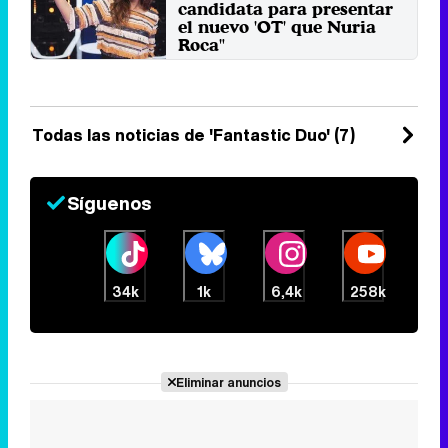
candidata para presentar
el nuevo 'OT' que Nuria
Roca"
Camela y María, su elegida, se
alzaron con la victoria con
"Corazón partío" de ...
Jueves 11 Mayo 2017 10:07
Todas las noticias de 'Fantastic Duo' (7)
Síguenos
34k
1k
6,4k
258k
Eliminar anuncios