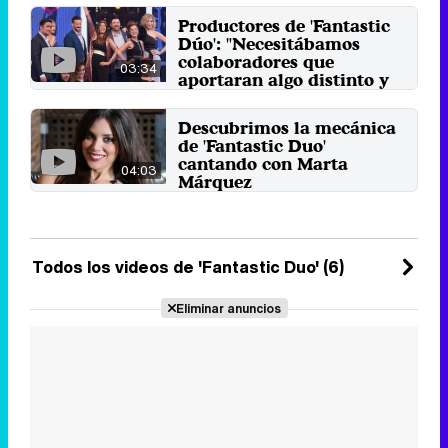
El actor hace balance de cómo ha
Productores de 'Fantastic
sido su paso por 'Fantastic Duo', el
Dúo': "Necesitábamos
programa de La 1, ...
colaboradores que
5 de julio 2017
03:34
aportaran algo distinto y
lo han hecho"
Xevi Aranda (La Competencia) y
Descubrimos la mecánica
Xelo Montesinos (Cuarzo
de 'Fantastic Duo'
Producciones) nos hablan sobre
cantando con Marta
el ...
04:03
Márquez
31 de mayo 2017
Respecto a los artistas, Marta
cuenta: "Manu Tenorio me
sorprendió mucho y con Marta ...
17 de mayo 2017
Todos los videos de 'Fantastic Duo' (6)
Eliminar anuncios