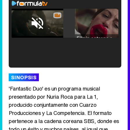
Loaded
:
25.30%
/
Unmute
Filmin estrena el tráiler de 'Millennial Mal', su nueva comedia universitaria de la mano de Lorena Iglesias
'120 Minutos' celebra sus 2.000 programas en Telemadrid con un vídeo del día a día en la redacción
SINOPSIS
'Fantastic Duo' es un programa musical
presentado por Nuria Roca para La 1,
producido conjuntamente con Cuarzo
Tráiler de '33 días', la nueva serie de Atresplayer con Julián Villagrán y José Manuel Poga
Producciones y La Competencia. El formato
pertenece a la cadena coreana SBS, donde es
todo un éxito y muchos países, al igual que