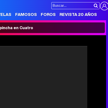
VELAS
FAMOSOS
FOROS
REVISTA 20 AÑOS
' pincha en Cuatro