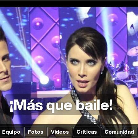
¡Más que baile!
Equipo
Fotos
Vídeos
Críticas
Comunidad