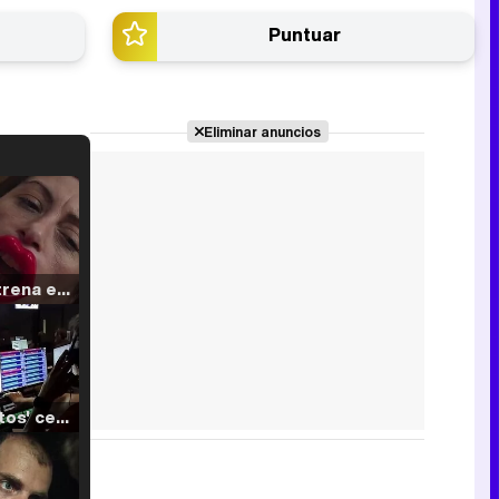
Puntuar
Eliminar anuncios
Filmin estrena el tráiler de 'Millennial Mal', su nueva comedia universitaria de la mano de Lorena Iglesias
'120 Minutos' celebra sus 2.000 programas en Telemadrid con un vídeo del día a día en la redacción