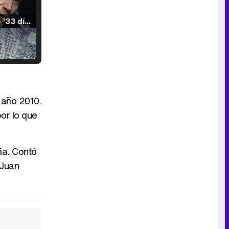
Tráiler de '33 días', la nueva serie de Atresplayer con Julián Villagrán y José Manuel Poga
Tráiler en catalán de 'Ravalear', la nueva serie de HBO Max sobre los fondos buitre
 año 2010.
or lo que
Tráiler de la tercera temporada de 'The Walking Dead: Dead City' de AMC+
ña. Contó
 Juan
Canción ganadora de Eurovisión 2026: DARA con "Bangaranga" por Bulgaria