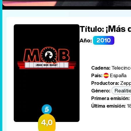
¡Más q
Título:
2010
Año:
Cadena:
Telecinc
País:
España
Productora:
Zepp
Género:
Realiti
Primera emisión:
Última emisión:
18
4,0