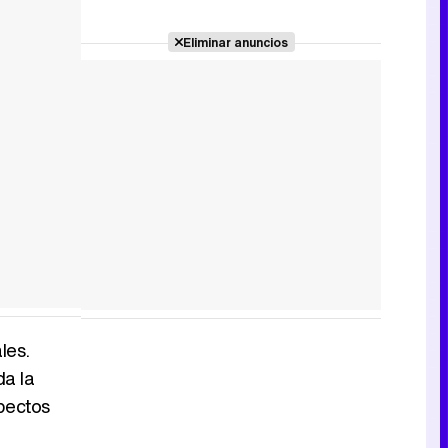
Eliminar anuncios
les.
da la
spectos