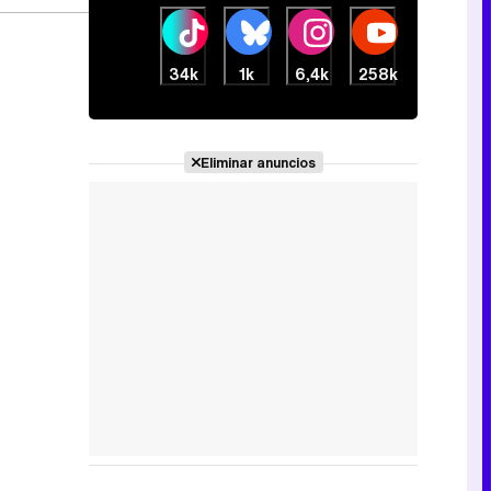
34k
1k
6,4k
258k
Eliminar anuncios