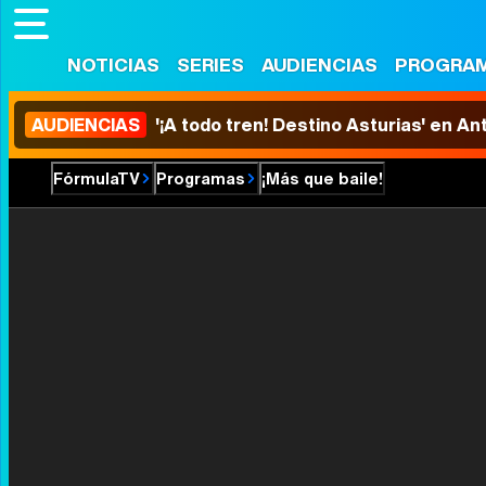
NOTICIAS
SERIES
AUDIENCIAS
PROGRA
AUDIENCIAS
'¡A todo tren! Destino Asturias' en An
FórmulaTV
Programas
¡Más que baile!