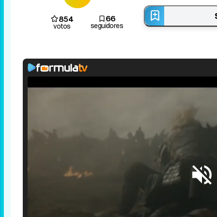
66
854
seguidores
votos