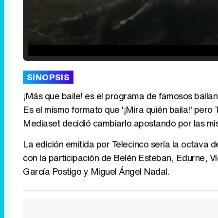
Loaded
:
25.30%
/
Unmute
SINOPSIS
¡Más que baile! es el programa de famosos bailan
Es el mismo formato que '¡Mira quién baila!' pero
Mediaset decidió cambiarlo apostando por las mism
La edición emitida por Telecinco sería la octava d
con la participación de Belén Esteban, Edurne, V
García Postigo y Miguel Ángel Nadal.