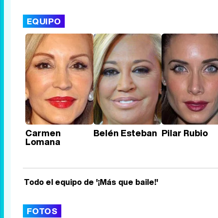
EQUIPO
Carmen
Belén Esteban
Pilar Rubio
Lomana
Todo el equipo de '¡Más que baile!'
FOTOS