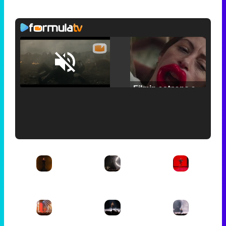
Loaded
:
29.30%
/
Unmute
Filmin estrena el tráiler de 'Millennial Mal', su nueva comedia universitaria de la mano de Lorena Iglesias
'120 Minutos' celebra sus 2.000 programas en Telemadrid con un vídeo del día a día en la redacción
Tráiler de '33 días', la nueva serie de Atresplayer con Julián Villagrán y José Manuel Poga