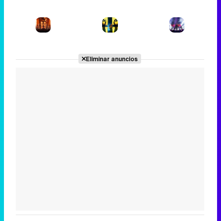
Tráiler en catalán de 'Ravalear', la nueva serie de HBO Max sobre los fondos buitre
Eliminar anuncios
Tráiler de la tercera temporada de 'The Walking Dead: Dead City' de AMC+
Canción ganadora de Eurovisión 2026: DARA con "Bangaranga" por Bulgaria