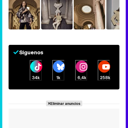
Síguenos
34k
1k
6,4k
258k
Eliminar anuncios