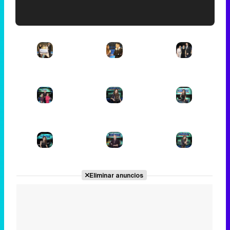
'120 Minutos' celebra sus 2.000 programas en Telemadrid con un vídeo del día a día en la redacción
Tráiler de '33 días', la nueva serie de Atresplayer con Julián Villagrán y José Manuel Poga
Tráiler en catalán de 'Ravalear', la nueva serie de HBO Max sobre los fondos buitre
Eliminar anuncios
Tráiler de la tercera temporada de 'The Walking Dead: Dead City' de AMC+