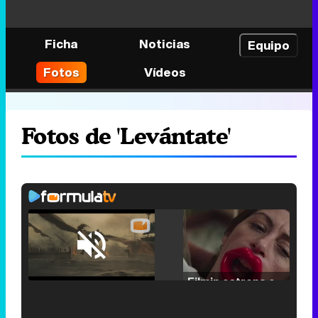
Ficha
Noticias
Equipo
Fotos
Vídeos
Fotos de 'Levántate'
Loaded
:
29.30%
/
Unmute
Filmin estrena el tráiler de 'Millennial Mal', su nueva comedia universitaria de la mano de Lorena Iglesias