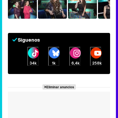
Síguenos
34k
1k
6,4k
258k
Eliminar anuncios