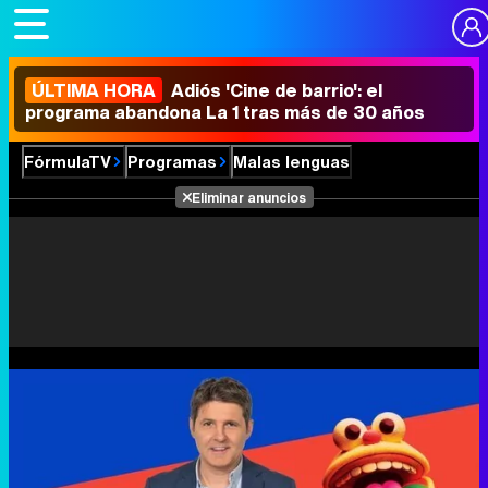
ÚLTIMA HORA
Adiós 'Cine de barrio': el
programa abandona La 1 tras más de 30 años
FórmulaTV
Programas
Malas lenguas
Eliminar anuncios