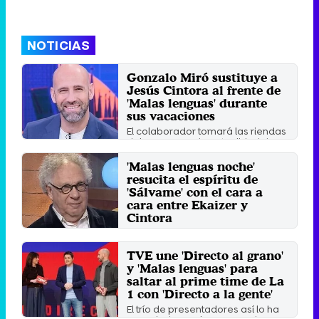
NOTICIAS
Gonzalo Miró sustituye a
Jesús Cintora al frente de
'Malas lenguas' durante
sus vacaciones
El colaborador tomará las riendas
del programa de actualidad de
RTVE a partir del 3 de ...
'Malas lenguas noche'
Jueves 30 Julio 2026 17:25 (ahora)
resucita el espíritu de
'Sálvame' con el cara a
cara entre Ekaizer y
Cintora
Ekaizer y Cintora se sentaron cara
a cara en 'Malas lenguas noche'
para cerrar en directo ...
TVE une 'Directo al grano'
y 'Malas lenguas' para
Domingo 3 Mayo 2026 18:36 (hace
2 minutos)
saltar al prime time de La
1 con 'Directo a la gente'
El trío de presentadores así lo ha