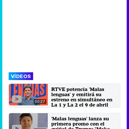
VÍDEOS
RTVE potencia 'Malas
lenguas' y emitirá su
estreno en simultáneo en
00:27
La 1 y La 2 el 9 de abril
El nuevo programa se podrá ver
en ambos canales el miércoles 9
'Malas lenguas' lanza su
de abril de 18:45h a ...
primera promo con el
6 de abril 2025
guiñol de Trump: "Make