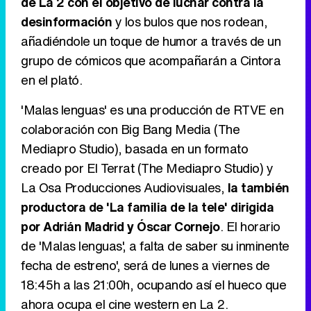
de La 2 con el objetivo de luchar contra la
Tráiler en catalán de 'Ravalear', la nueva serie de HBO Max sobre los fondos buitre
desinformación
y los bulos que nos rodean,
añadiéndole un toque de humor a través de un
grupo de cómicos que acompañarán a Cintora
en el plató.
Tráiler de la tercera temporada de 'The Walking Dead: Dead City' de AMC+
'Malas lenguas' es una producción de RTVE en
colaboración con Big Bang Media (The
Mediapro Studio), basada en un formato
Canción ganadora de Eurovisión 2026: DARA con "Bangaranga" por Bulgaria
creado por El Terrat (The Mediapro Studio) y
La Osa Producciones Audiovisuales,
la también
productora de 'La familia de la tele' dirigida
por Adrián Madrid y Óscar Cornejo
. El horario
de 'Malas lenguas', a falta de saber su inminente
fecha de estreno', será de lunes a viernes de
18:45h a las 21:00h, ocupando así el hueco que
ahora ocupa el cine western en La 2.