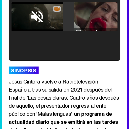
Loaded
:
25.30%
/
Unmute
Filmin estrena el tráiler de 'Millennial Mal', su nueva comedia universitaria de la mano de Lorena Iglesias
'120 Minutos' celebra sus 2.000 programas en Telemadrid con un vídeo del día a día en la redacción
SINOPSIS
Jesús Cintora vuelve a Radiotelevisión
Española tras su salida en 2021 después del
final de 'Las cosas claras'. Cuatro años después
Tráiler de '33 días', la nueva serie de Atresplayer con Julián Villagrán y José Manuel Poga
de aquello, el presentador regresa al ente
público con 'Malas lenguas',
un programa de
actualidad diario que se emitirá en las tardes