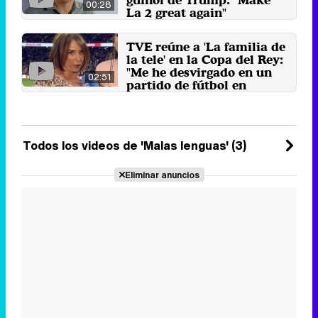
00:28
La 2 great again"
El programa presentado por
Jesús Cintora se emitirá de lunes
TVE reúne a 'La familia de
a viernes en la franja de ...
la tele' en la Copa del Rey:
3 de abril 2025
"Me he desvirgado en un
02:51
partido de fútbol en
directo"
Televisión Española también
aprovechó para invitar a Jesús
Cintora, que ...
Todos los videos de 'Malas lenguas' (3)
3 de abril 2025
Eliminar anuncios