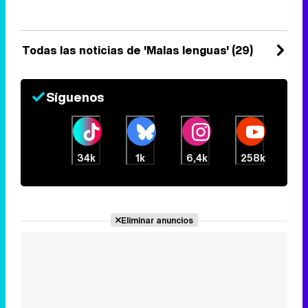
anunciado en el arranque de
'Directo al grano'.
Jueves 8 Enero 2026 16:58 (hace 21
minutos)
Todas las noticias de 'Malas lenguas' (29)
Síguenos
34k
1k
6,4k
258k
Eliminar anuncios