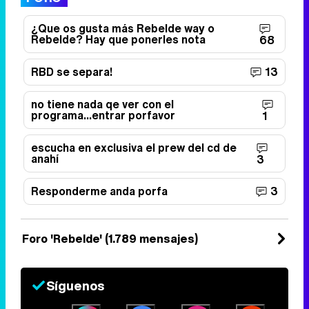
¿Que os gusta más Rebelde way o
Rebelde? Hay que ponerles nota
68
RBD se separa!
13
no tiene nada qe ver con el
programa...entrar porfavor
1
escucha en exclusiva el prew del cd de
anahí
3
Responderme anda porfa
3
Foro 'Rebelde' (1.789 mensajes)
Síguenos