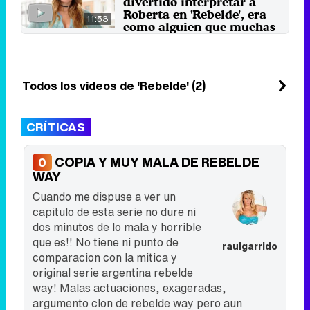
divertido interpretar a
1 de marzo 2021
Roberta en 'Rebelde', era
11:53
como alguien que muchas
queremos ser"
La actriz y cantante mexicana,
quien se encuentra de gira con su
nuevo disco "DM", cuenta ...
Todos los videos de 'Rebelde' (2)
8 de julio 2017
CRÍTICAS
COPIA Y MUY MALA DE REBELDE
0
WAY
Cuando me dispuse a ver un
capitulo de esta serie no dure ni
dos minutos de lo mala y horrible
que es!! No tiene ni punto de
raulgarrido
comparacion con la mitica y
original serie argentina rebelde
way! Malas actuaciones, exageradas,
argumento clon de rebelde way pero aun