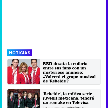
NOTICIAS
RBD desata la euforia
entre sus fans con un
misterioso anuncio:
¿Volverá el grupo musical
de 'Rebelde'?
El grupo musical se disolvió en
2009, tres años después del final
'Rebelde', la mítica serie
de la serie.
juvenil mexicana, tendrá
Sábado 22 Agosto 2020 13:42
un remake en Televisa
La conocida productora de