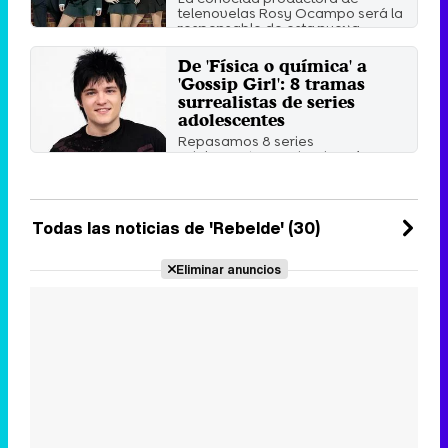
telenovelas Rosy Ocampo será la
responsable de esta nueva ...
Martes 21 Mayo 2019 16:56
De 'Física o química' a
'Gossip Girl': 8 tramas
surrealistas de series
adolescentes
Repasamos 8 series
adolescentes en donde veíamos
tramas que se alejaban de lo ...
Sábado 5 Enero 2019 11:30
Todas las noticias de 'Rebelde' (30)
Eliminar anuncios