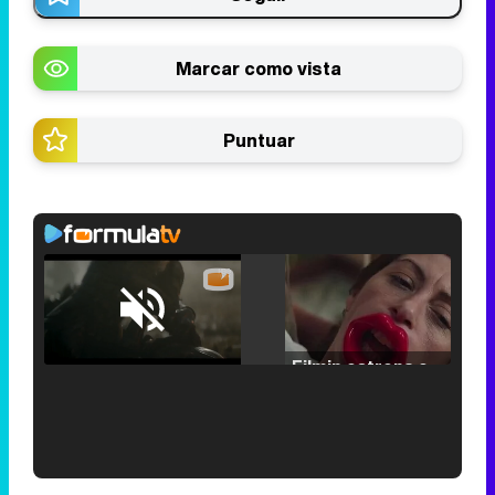
Marcar como vista
Puntuar
Loaded
:
25.30%
/
Unmute
Filmin estrena el tráiler de 'Millennial Mal', su nueva comedia universitaria de la mano de Lorena Iglesias
'120 Minutos' celebra sus 2.000 programas en Telemadrid con un vídeo del día a día en la redacción