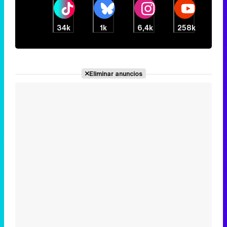
34k
1k
6,4k
258k
Eliminar anuncios