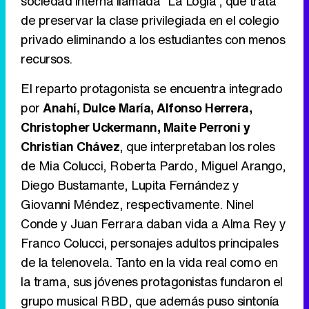
sociedad interna llamada "La Logia", que trata
Canción ganadora de Eurovisión 2026: DARA con "Bangaranga" por Bulgaria
de preservar la clase privilegiada en el colegio
privado eliminando a los estudiantes con menos
recursos.
El reparto protagonista se encuentra integrado
por
Anahí, Dulce María, Alfonso Herrera,
Christopher Uckermann, Maite Perroni y
Christian Chávez
, que interpretaban los roles
de Mia Colucci, Roberta Pardo, Miguel Arango,
Diego Bustamante, Lupita Fernández y
Giovanni Méndez, respectivamente. Ninel
Conde y Juan Ferrara daban vida a Alma Rey y
Franco Colucci, personajes adultos principales
de la telenovela. Tanto en la vida real como en
la trama, sus jóvenes protagonistas fundaron el
grupo musical RBD, que además puso sintonía