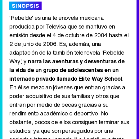
SINOPSIS
'Rebelde' es una telenovela mexicana
producida por Televisa que se mantuvo en
emisión desde el 4 de octubre de 2004 hasta el
Tráiler de '33 días', la nueva serie de Atresplayer con Julián Villagrán y José Manuel Poga
2 de junio de 2006. Es, además, una
adaptación de la también telenovela 'Rebelde
Way', y
narra las aventuras y desventuras de
la vida de un grupo de adolescentes en un
Tráiler en catalán de 'Ravalear', la nueva serie de HBO Max sobre los fondos buitre
internado privado llamado Elite Way School
.
En él se mezclan jóvenes que entran gracias al
poder adquisitivo de sus familias y otros que
entran por medio de becas gracias a su
Tráiler de la tercera temporada de 'The Walking Dead: Dead City' de AMC+
rendimiento académico o deportivo. No
obstante, pocos de ellos consiguen terminar sus
estudios, ya que son perseguidos por una