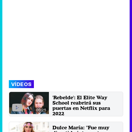
VÍDEOS
'Rebelde': El Elite Way
School reabrirá sus
puertas en Netflix para
00:25
2022
La plataforma de streaming
anuncia su regreso con nuevos
Dulce María: "Fue muy
personajes.