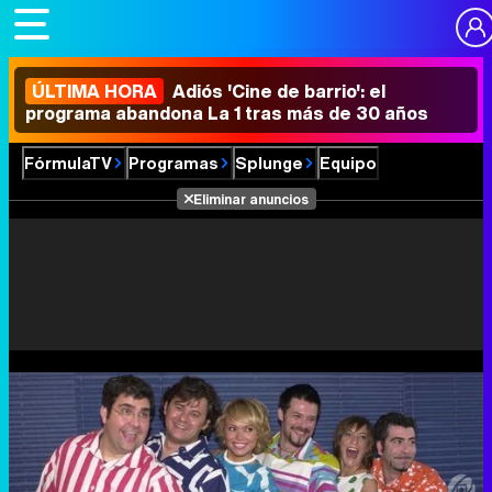
ÚLTIMA HORA
Adiós 'Cine de barrio': el
programa abandona La 1 tras más de 30 años
FórmulaTV
Programas
Splunge
Equipo
Eliminar anuncios