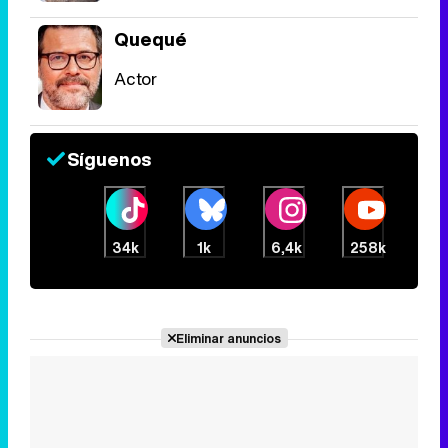
Quequé
Actor
Síguenos
34k
1k
6,4k
258k
Eliminar anuncios