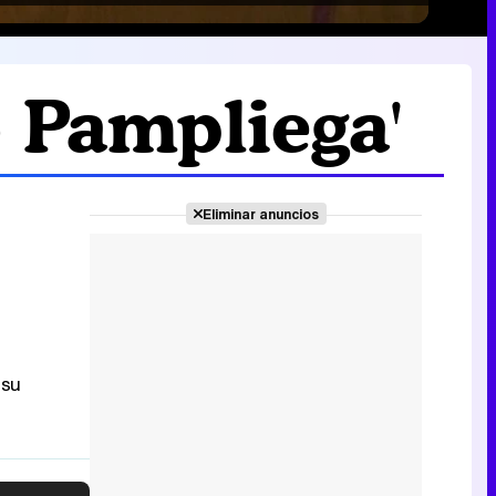
o Pampliega'
Eliminar anuncios
 su