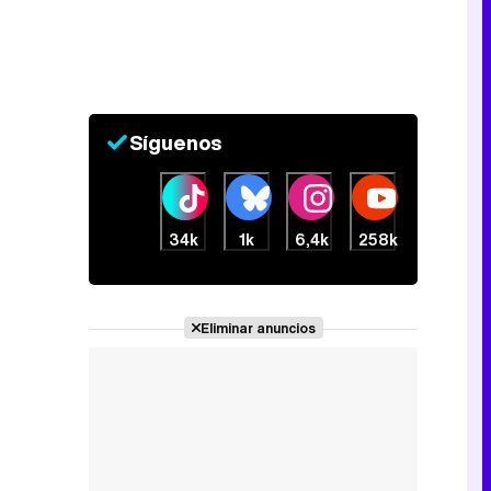
Tráiler en catalán de 'Ravalear', la nueva serie de HBO Max sobre los fondos buitre
Síguenos
Tráiler de la tercera temporada de 'The Walking Dead: Dead City' de AMC+
34k
1k
6,4k
258k
Canción ganadora de Eurovisión 2026: DARA con "Bangaranga" por Bulgaria
Eliminar anuncios