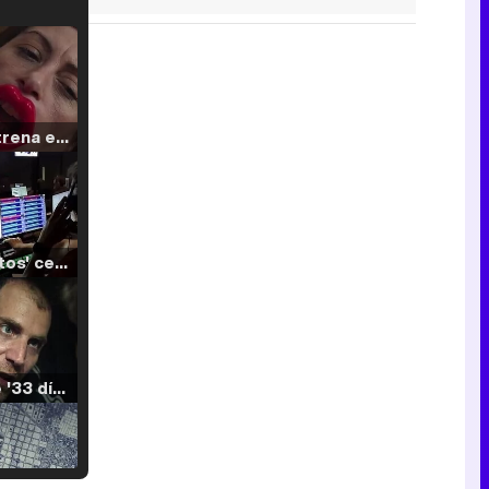
Filmin estrena el tráiler de 'Millennial Mal', su nueva comedia universitaria de la mano de Lorena Iglesias
'120 Minutos' celebra sus 2.000 programas en Telemadrid con un vídeo del día a día en la redacción
Tráiler de '33 días', la nueva serie de Atresplayer con Julián Villagrán y José Manuel Poga