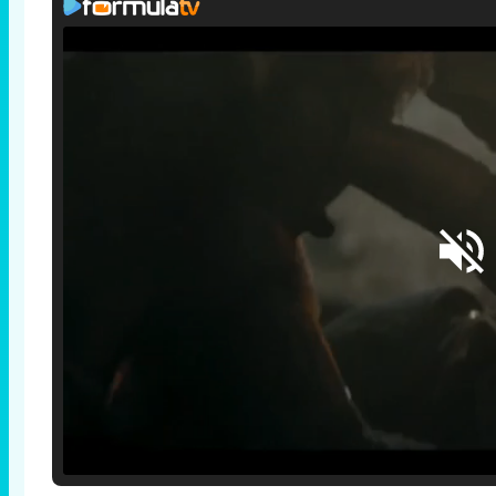
Loaded
:
25.30%
/
Unmute