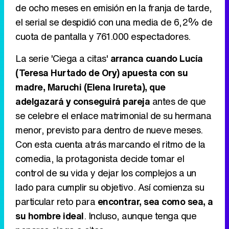
de ocho meses en emisión en la franja de tarde,
el serial se despidió con una media de 6,2% de
cuota de pantalla y 761.000 espectadores.
Canción ganadora de Eurovisión 2026: DARA con "Bangaranga" por Bulgaria
La serie 'Ciega a citas'
arranca cuando Lucía
(Teresa Hurtado de Ory) apuesta con su
madre, Maruchi (Elena Irureta), que
adelgazará y conseguirá pareja
antes de que
se celebre el enlace matrimonial de su hermana
menor, previsto para dentro de nueve meses.
Con esta cuenta atrás marcando el ritmo de la
comedia, la protagonista decide tomar el
control de su vida y dejar los complejos a un
lado para cumplir su objetivo. Así comienza su
particular reto para
encontrar, sea como sea, a
su hombre ideal
. Incluso, aunque tenga que