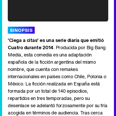
'120 Minutos' celebra sus 2.000 programas en Telemadrid con un vídeo del día a día en la redacción
SINOPSIS
'Ciega a citas' es una serie diaria que emitió
Cuatro durante 2014
. Producida por Big Bang
Media, esta comedia es una adaptación
Tráiler de '33 días', la nueva serie de Atresplayer con Julián Villagrán y José Manuel Poga
española de la ficción argentina del mismo
nombre, que cuenta con remakes
internacionales en países como Chile, Polonia o
México. La ficción realizada en España está
Tráiler en catalán de 'Ravalear', la nueva serie de HBO Max sobre los fondos buitre
formada por un total de 140 episodios,
repartidos en tres temporadas, pero su
desenlace se adelantó forzosamente por su fría
acogida en términos de audiencia. Tras cerca
Tráiler de la tercera temporada de 'The Walking Dead: Dead City' de AMC+