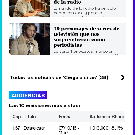
de la radio
El mundo de la radio ha servido
como contexto y para la
construcción de tramas de ...
Viernes 14 Mayo 2021 10:21
19 personajes de series de
televisión que nos
sorprendieron como
periodistas
La serie 'Periodistas' marcó un
antes y un después, pero también
hemos visto a muchos ...
Domingo 24 Enero 2021 11:07
Todas las noticias de 'Ciega a citas' (38)
AUDIENCIAS
Las 10 emisiones más vistas:
Cap
Título
Fecha
Audiencia
Share
1.67
Déjate caer
07/10/
16 -
1.013.000
8,1%
11:57