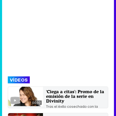
VÍDEOS
'Ciega a citas': Promo de la
emisión de la serie en
Divinity
00:10
Tras el éxito cosechado con la
reemisión de 'Yo soy Bea', el
canal de Mediaset ha ...