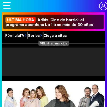
ÚLTIMA HORA
Adiós 'Cine de barrio': el
programa abandona La 1 tras más de 30 años
FórmulaTV
Series
Ciega a citas
Eliminar anuncios