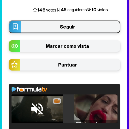
45
10
146
seguidores
vistos
votos
Seguir
Marcar como vista
Puntuar
Loaded
:
29.30%
/
Unmute
Filmin estrena el tráiler de 'Millennial Mal', su nueva comedia universitaria de la mano de Lorena Iglesias