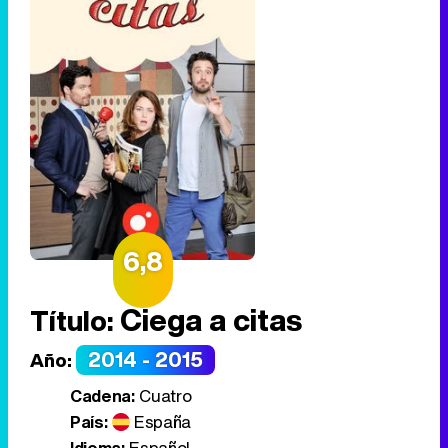
6,8
Ciega a citas
Título:
2014 - 2015
Año:
Cadena:
Cuatro
País:
España
Idioma:
Español