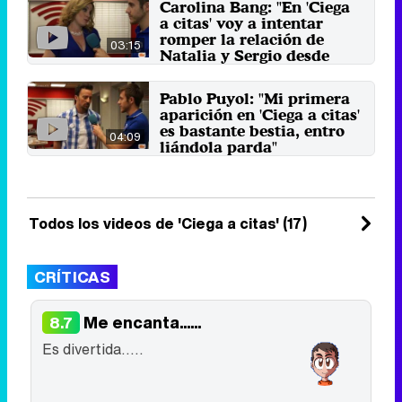
Carolina Bang: "En 'Ciega
18 de marzo 2018
a citas' voy a intentar
romper la relación de
03:15
Natalia y Sergio desde
dentro"
FormulaTV entrevista a Carolina
Pablo Puyol: "Mi primera
Bang, que se incorpora a 'Ciega a
aparición en 'Ciega a citas'
citas' como Covadonga, ...
es bastante bestia, entro
9 de julio 2014
04:09
liándola parda"
FormulaTV entrevista a Pablo
Puyol, que se incorpora a 'Ciega a
citas' como Alberto, el ...
3 de julio 2014
Todos los videos de 'Ciega a citas' (17)
CRÍTICAS
Me encanta......
8.7
Es divertida.....