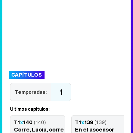
CAPÍTULOS
1
Temporadas:
Últimos capítulos:
T1
x
140
(140)
T1
x
139
(139)
Corre, Lucía, corre
En el ascensor