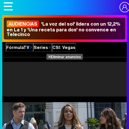
AUDIENCIAS
'La voz del sol' lidera con un 12,2%
en La 1 y 'Una receta para dos' no convence en
Telecinco
FórmulaTV
Series
CSI: Vegas
Eliminar anuncios