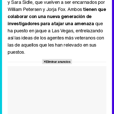
y Sara Sidle, que vuelven a ser encarnados por
Canción ganadora de Eurovisión 2026: DARA con "Bangaranga" por Bulgaria
William Petersen y Jorja Fox. Ambos
tienen que
colaborar con una nueva generación de
investigadores para atajar una amenaza
que
ha puesto en jaque a Las Vegas, entrelazando
así las ideas de los agentes más veteranos con
las de aquellos que les han relevado en sus
puestos.
Eliminar anuncios