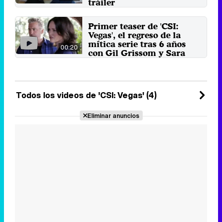
tráiler
Gil Grissom y Sara Sidle vuelven a
la escena del crimen en 'CSI:
Primer teaser de 'CSI:
Vegas', la secuela que ...
Vegas', el regreso de la
30 de agosto 2021
mítica serie tras 6 años
00:20
con Gil Grissom y Sara
Sidle
La ficción original siguió a los
investigadores de la escena del
crimen del ...
Todos los videos de 'CSI: Vegas' (4)
23 de julio 2021
Eliminar anuncios