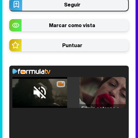
Seguir
Marcar como vista
Puntuar
Loaded
:
25.30%
/
Unmute
Filmin estrena el tráiler de 'Millennial Mal', su nueva comedia universitaria de la mano de Lorena Iglesias