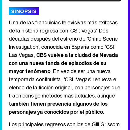
'120 Minutos' celebra sus 2.000 programas en Telemadrid con un vídeo del día a día en la redacción
SINOPSIS
Una de las franquicias televisivas más exitosas
de la historia regresa con 'CSI: Vegas'. Dos
décadas después del estreno de 'Crime Scene
Tráiler de '33 días', la nueva serie de Atresplayer con Julián Villagrán y José Manuel Poga
Investigation', conocida en España como 'CSI:
Las Vegas',
CBS vuelve a la ciudad de Nevada
con una nueva tanda de episodios de su
mayor fenómeno
. En vez de ser una nueva
Tráiler en catalán de 'Ravalear', la nueva serie de HBO Max sobre los fondos buitre
temporada continuista, 'CSI: Vegas' renueva el
elenco de la ficción original, con personajes que
traen consigo métodos más actuales, aunque
también tienen presencia algunos de los
Tráiler de la tercera temporada de 'The Walking Dead: Dead City' de AMC+
personajes ya conocidos por el público
.
Los principales regresos son los de Gill Grissom