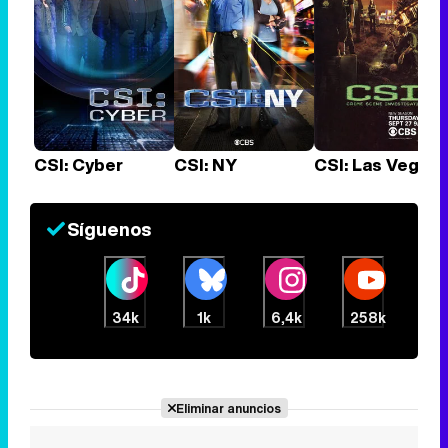
CSI: Cyber
CSI: NY
CSI: Las Vegas
Síguenos
34k
1k
6,4k
258k
Eliminar anuncios