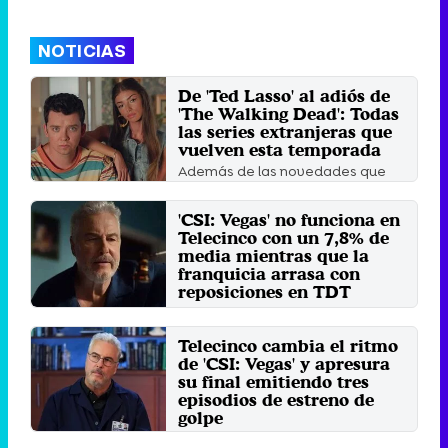
NOTICIAS
De 'Ted Lasso' al adiós de
'The Walking Dead': Todas
las series extranjeras que
vuelven esta temporada
Además de las novedades que
se han anunciado para esta
temporada, los fans de las series
...
'CSI: Vegas' no funciona en
Domingo 2 Octubre 2022 10:39
Telecinco con un 7,8% de
media mientras que la
franquicia arrasa con
reposiciones en TDT
'CSI' sigue gustando, sigue
interesando y sigue dando
grandes resultados, pero la ...
Telecinco cambia el ritmo
de 'CSI: Vegas' y apresura
Martes 23 Agosto 2022 12:27
su final emitiendo tres
episodios de estreno de
golpe
La cadena no se esperaba la