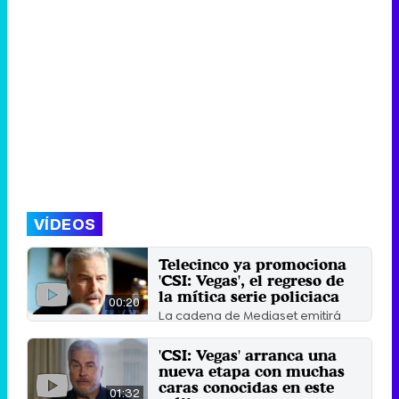
VÍDEOS
Telecinco ya promociona
'CSI: Vegas', el regreso de
la mítica serie policiaca
00:20
La cadena de Mediaset emitirá
"próximamente" el reboot de la
popular ficción de CBS.
'CSI: Vegas' arranca una
10 de junio 2022
nueva etapa con muchas
caras conocidas en este
01:32