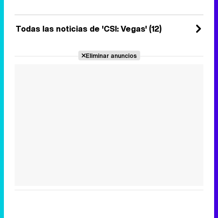
acogida que ha tenido la serie.
Lunes 15 Agosto 2022 11:08
Todas las noticias de 'CSI: Vegas' (12)
Eliminar anuncios