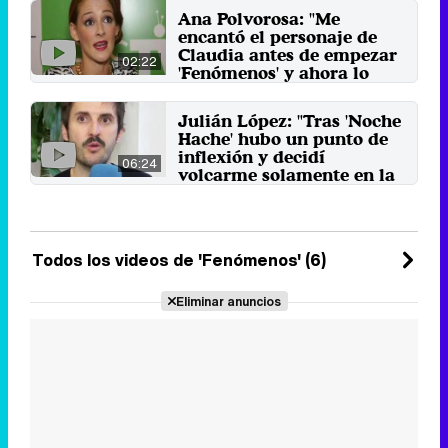
15 de noviembre 2012
Ana Polvorosa: "Me
encantó el personaje de
Claudia antes de empezar
02:22
'Fenómenos' y ahora lo
estoy disfrutando mucho"
Tras el casting, la actriz asegura
Julián López: "Tras 'Noche
que no se lo pensó dos veces
Hache' hubo un punto de
cuando la llamaron para ...
inflexión y decidí
9 de noviembre 2012
06:24
volcarme solamente en la
ficción"
El actor interpreta a Benito Villar
en la disparatada comedia
'Fenómenos' de Antena 3. ...
Todos los videos de 'Fenómenos' (6)
3 de noviembre 2012
Eliminar anuncios