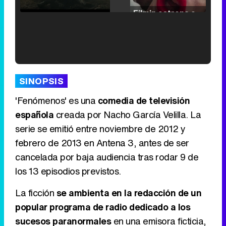
/
Unmute
Filmin estrena el tráiler de 'Millennial Mal', su nueva comedia universitaria de la mano de Lorena Iglesias
'120 Minutos' celebra sus 2.000 programas en Telemadrid con un vídeo del día a día en la redacción
SINOPSIS
'Fenómenos' es una
comedia de televisión
española
creada por Nacho García Velilla. La
serie se emitió entre noviembre de 2012 y
Tráiler de '33 días', la nueva serie de Atresplayer con Julián Villagrán y José Manuel Poga
febrero de 2013 en Antena 3, antes de ser
cancelada por baja audiencia tras rodar 9 de
los 13 episodios previstos.
Tráiler en catalán de 'Ravalear', la nueva serie de HBO Max sobre los fondos buitre
La ficción
se ambienta en la redacción de un
popular programa de radio dedicado a los
sucesos paranormales
en una emisora ficticia,