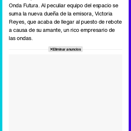
Onda Futura. Al peculiar equipo del espacio se
Tráiler de la tercera temporada de 'The Walking Dead: Dead City' de AMC+
suma la nueva dueña de la emisora, Victoria
Reyes, que acaba de llegar al puesto de rebote
a causa de su amante, un rico empresario de
las ondas.
Canción ganadora de Eurovisión 2026: DARA con "Bangaranga" por Bulgaria
Eliminar anuncios