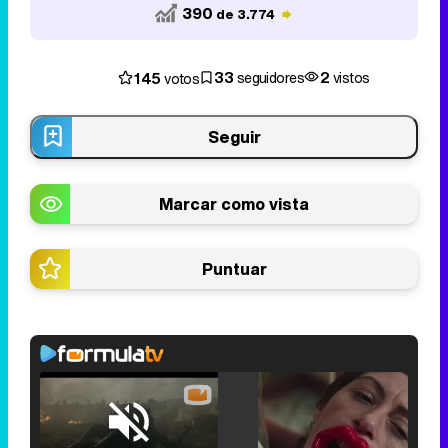
390
de 3.774
33
2
145
seguidores
vistos
votos
Seguir
Marcar como vista
Puntuar
Loaded
:
29.30%