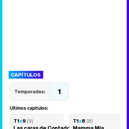
CAPÍTULOS
1
Temporadas:
Últimos capítulos:
T1
x
9
(9)
T1
x
8
(8)
Las caras de Contador
Mamma Mía