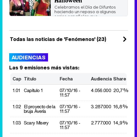
Halloween
Celebramos el Día de Difuntos
haciendo un repaso a algunas
series españolas que ...
Lunes 31 Octubre 2016 11:40
Todas las noticias de 'Fenómenos' (23)
AUDIENCIAS
Las 9 emisiones más vistas:
Cap
Título
Fecha
Audiencia
Share
1.01
Capítulo 1
07/10/
16 -
4.056.000
20,7%
11:57
1.02
El proyecto de la
07/10/
16 -
3.287.000
16,8%
bruja Avería
11:57
1.03
Scary Misery
07/10/
16 -
2.777.000
14,9%
11:57