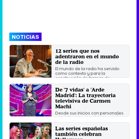
NOTICIAS
12 series que nos
adentraron en el mundo
de la radio
El mundo de la radio ha servido
como contexto y para la
construcción de tramas de ...
Viernes 14 Mayo 2021 10:21
De '7 vidas' a 'Arde
Madrid': La trayectoria
televisiva de Carmen
Machi
Desde sus inicios con personajes
episódicos hasta 'Aída',
recordamos los mejores ...
Las series españolas
Viernes 21 Septiembre 2018 10:35
también celebran