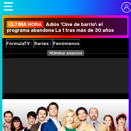
ÚLTIMA HORA
Adiós 'Cine de barrio': el
programa abandona La 1 tras más de 30 años
FórmulaTV
Series
Fenómenos
Eliminar anuncios