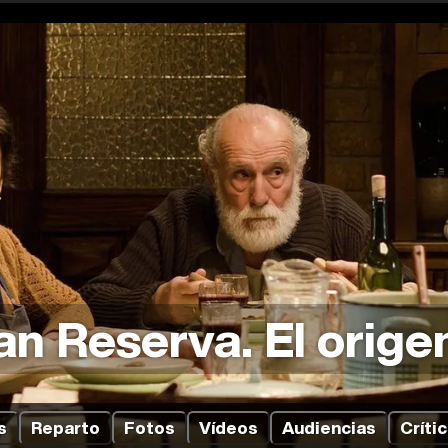
an Reserva. El orige
s
Reparto
Fotos
Vídeos
Audiencias
Críti