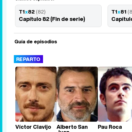
T1
x
82
(82)
T1
x
81
(
Capítulo 82 (Fin de serie)
Capítul
Guía de episodios
REPARTO
Víctor Clavijo
Alberto San
Pau Roca
Juan