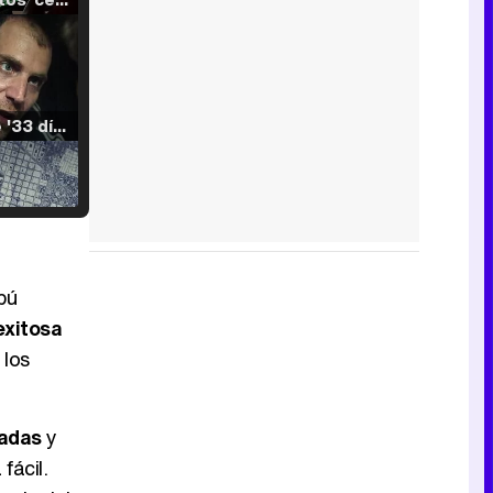
Tráiler de '33 días', la nueva serie de Atresplayer con Julián Villagrán y José Manuel Poga
Tráiler en catalán de 'Ravalear', la nueva serie de HBO Max sobre los fondos buitre
bú
exitosa
 los
Tráiler de la tercera temporada de 'The Walking Dead: Dead City' de AMC+
iadas
y
fácil.