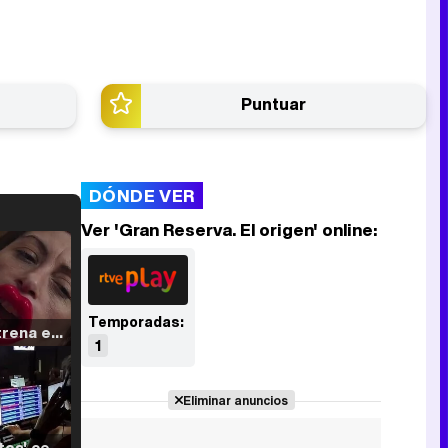
Puntuar
DÓNDE VER
Ver 'Gran Reserva. El origen' online:
Temporadas:
Filmin estrena el tráiler de 'Millennial Mal', su nueva comedia universitaria de la mano de Lorena Iglesias
1
Eliminar anuncios
'120 Minutos' celebra sus 2.000 programas en Telemadrid con un vídeo del día a día en la redacción