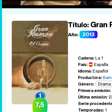
Gran 
Título:
2013
Año:
Cadena:
La 1
País:
España
Idioma:
Español
Productora:
Bamb
Género:
Drama
Primera emisión:
Última emisión:
23
7,5
Serie procedent
Temporadas:
1