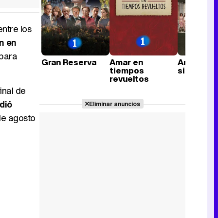
ntre los
n en
 para
Gran Reserva
Amar en
Amar es p
tiempos
siempre
revueltos
inal de
dió
Eliminar anuncios
de agosto