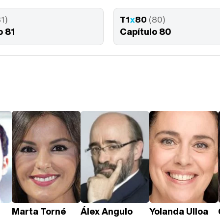
81)
T1
x
80
(80)
o 81
Capítulo 80
Marta Torné
Álex Angulo
Yolanda Ulloa