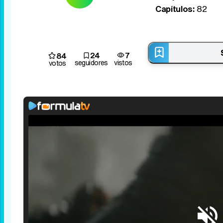
Capítulos:
82
24
7
84
seguidores
vistos
votos