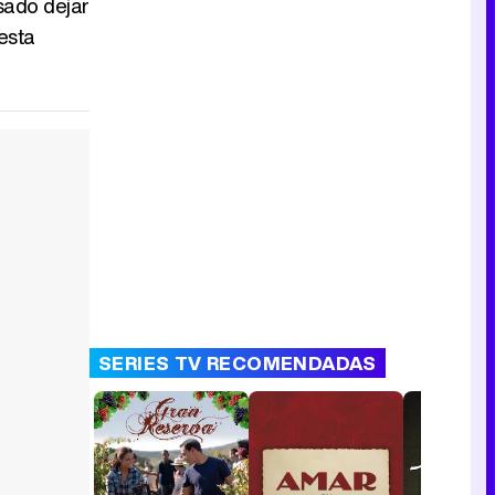
sado dejar
Canción ganadora de Eurovisión 2026: DARA con "Bangaranga" por Bulgaria
esta
SERIES TV RECOMENDADAS