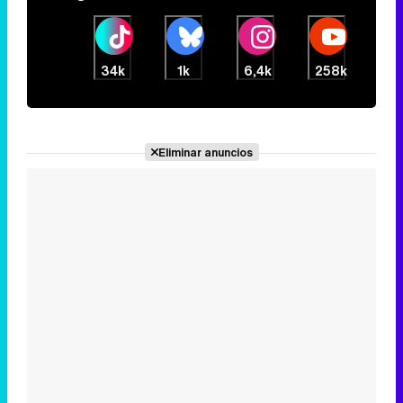
34k
1k
6,4k
258k
Eliminar anuncios