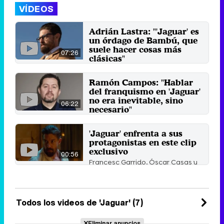
VÍDEOS
Adrián Lastra: "'Jaguar' es
un órdago de Bambú, que
suele hacer cosas más
07:26
clásicas"
Adrián Lastra, Óscar Casas y
Francesc Garrido analizan su
Ramón Campos: "Hablar
paso por 'Jaguar', el drama ...
del franquismo en 'Jaguar'
23 de septiembre 2021
no era inevitable, sino
06:22
necesario"
Ramón Campos y Gema R. Neira,
dos estandartes de Bambú
'Jaguar' enfrenta a sus
Producciones, analizan 'Jaguar', ...
protagonistas en este clip
22 de septiembre 2021
exclusivo
00:56
Francesc Garrido, Óscar Casas y
Adrián Lastra son tres de los
protagonistas de ...
21 de septiembre 2021
Todos los videos de 'Jaguar' (7)
Eliminar anuncios