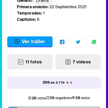
Género:
Drama
Primera emisión:
22 Septiembre 2021
Temporadas:
1
Capítulos:
6
Ver tráiler
11 fotos
7 vídeos
399
de 3.774
-4
39
38
26
seguidores
vistos
votos