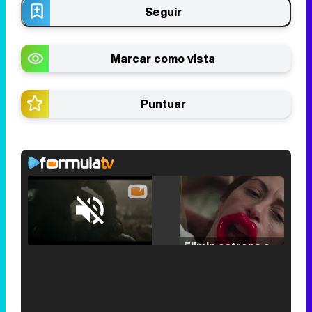
Seguir
Marcar como vista
Puntuar
Loaded
:
25.30%
/
Unmute
Filmin estrena el tráiler de 'Millennial Mal', su nueva comedia universitaria de la mano de Lorena Iglesias