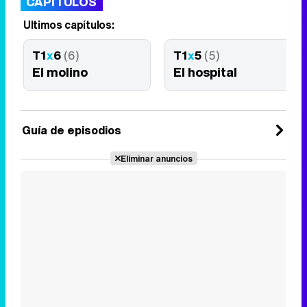
CAPÍTULOS
Últimos capítulos:
T1
x
6
(6)
T1
x
5
(5)
El molino
El hospital
Guía de episodios
Eliminar anuncios