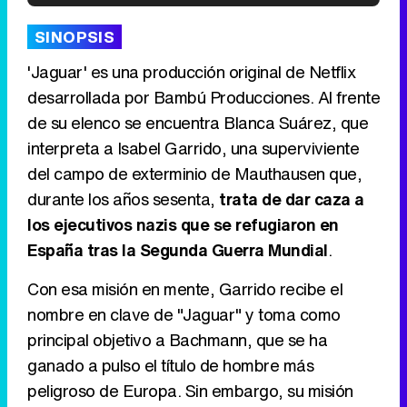
'120 Minutos' celebra sus 2.000 programas en Telemadrid con un vídeo del día a día en la redacción
SINOPSIS
'Jaguar' es una producción original de Netflix
desarrollada por Bambú Producciones. Al frente
de su elenco se encuentra Blanca Suárez, que
Tráiler de '33 días', la nueva serie de Atresplayer con Julián Villagrán y José Manuel Poga
interpreta a Isabel Garrido, una superviviente
del campo de exterminio de Mauthausen que,
durante los años sesenta,
trata de dar caza a
los ejecutivos nazis que se refugiaron en
Tráiler en catalán de 'Ravalear', la nueva serie de HBO Max sobre los fondos buitre
España tras la Segunda Guerra Mundial
.
Con esa misión en mente, Garrido recibe el
nombre en clave de "Jaguar" y toma como
Tráiler de la tercera temporada de 'The Walking Dead: Dead City' de AMC+
principal objetivo a Bachmann, que se ha
ganado a pulso el título de hombre más
peligroso de Europa. Sin embargo, su misión