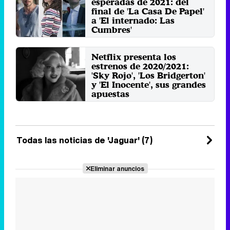
esperadas de 2021: del
final de 'La Casa De Papel'
a 'El internado: Las
Cumbres'
Con la entrada del nuevo año,
recopilamos algunos de las
Netflix presenta los
próximas series que podremos ...
estrenos de 2020/2021:
Viernes 1 Enero 2021 12:55
'Sky Rojo', 'Los Bridgerton'
y 'El Inocente', sus grandes
apuestas
La plataforma ha presentado
este jueves las principales
novedades de 2020/2021 en
cuanto ...
Jueves 22 Octubre 2020 14:35
Todas las noticias de 'Jaguar' (7)
Eliminar anuncios