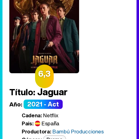
6,3
Jaguar
Título:
2021 - Act
Año:
Cadena:
Netflix
País:
España
Productora:
Bambú Producciones