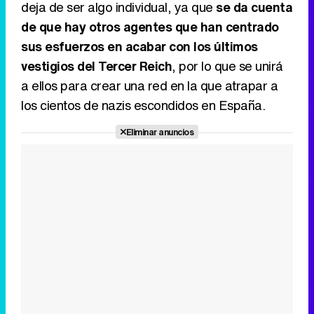
deja de ser algo individual, ya que
se da cuenta
Canción ganadora de Eurovisión 2026: DARA con "Bangaranga" por Bulgaria
de que hay otros agentes que han centrado
sus esfuerzos en acabar con los últimos
vestigios del Tercer Reich
, por lo que se unirá
a ellos para crear una red en la que atrapar a
los cientos de nazis escondidos en España.
Eliminar anuncios