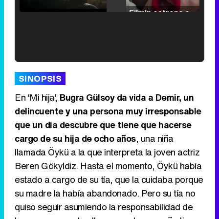
/
Unmute
Filmin estrena el tráiler de 'Millennial Mal', su nueva comedia universitaria de la mano de Lorena Iglesias
'120 Minutos' celebra sus 2.000 programas en Telemadrid con un vídeo del día a día en la redacción
SINOPSIS
En 'Mi hija',
Bugra Gülsoy da vida a Demir, un
delincuente y una persona muy irresponsable
que un día descubre que tiene que hacerse
Tráiler de '33 días', la nueva serie de Atresplayer con Julián Villagrán y José Manuel Poga
cargo de su hija de ocho años
, una niña
llamada Öykü a la que interpreta la joven actriz
Beren Gökyldiz. Hasta el momento, Öykü había
estado a cargo de su tía, que la cuidaba porque
Tráiler en catalán de 'Ravalear', la nueva serie de HBO Max sobre los fondos buitre
su madre la había abandonado. Pero su tía no
quiso seguir asumiendo la responsabilidad de