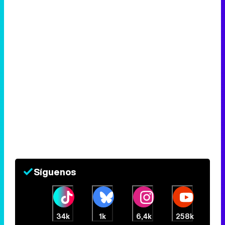
Síguenos
34k
1k
6,4k
258k