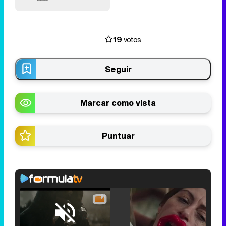
19
votos
Seguir
Marcar como vista
Puntuar
Loaded
:
25.30%