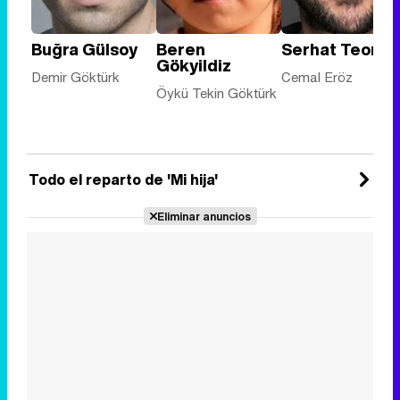
Buğra Gülsoy
Beren
Serhat Teoma
Gökyildiz
Demir Göktürk
Cemal Eröz
Öykü Tekin Göktürk
Todo el reparto de 'Mi hija'
Eliminar anuncios