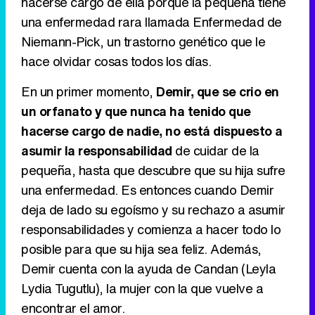
hacerse cargo de ella porque la pequeña tiene
una enfermedad rara llamada Enfermedad de
Tráiler de la tercera temporada de 'The Walking Dead: Dead City' de AMC+
Niemann-Pick, un trastorno genético que le
hace olvidar cosas todos los días.
En un primer momento,
Demir, que se crio en
Canción ganadora de Eurovisión 2026: DARA con "Bangaranga" por Bulgaria
un orfanato y que nunca ha tenido que
hacerse cargo de nadie, no está dispuesto a
asumir la responsabilidad
de cuidar de la
pequeña, hasta que descubre que su hija sufre
una enfermedad. Es entonces cuando Demir
deja de lado su egoísmo y su rechazo a asumir
responsabilidades y comienza a hacer todo lo
posible para que su hija sea feliz. Además,
Demir cuenta con la ayuda de Candan (Leyla
Lydia Tugutlu), la mujer con la que vuelve a
encontrar el amor.