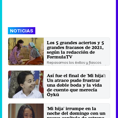
NOTICIAS
Los 5 grandes aciertos y 5
grandes fracasos de 2021,
según la redacción de
FormulaTV
Repasamos los éxitos y fiascos
de las cadenas de televisión en el
presente curso.
Así fue el final de 'Mi hija':
Domingo 26 Diciembre 2021 10:50
Un atraco pudo frustrar
una doble boda y la vida
de cuento que merecía
Öykü
La turca que más alegrías ha
dado a Antena 3 se despide de
sus espectadores con un ...
'Mi hija' irrumpe en la
noche del domingo con un
Lunes 27 Septiembre 2021 13:01
nuevo capítulo de estreno