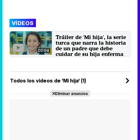
VÍDEOS
Tráiler de 'Mi hija', la serie
turca que narra la historia
de un padre que debe
02:04
cuidar de su hija enferma
La serie está protagonizada por
Bugra Gülsoy, conocido por
aparecer en 'Fatmagül', y ...
22 de diciembre 2020
Todos los videos de 'Mi hija' (1)
Eliminar anuncios