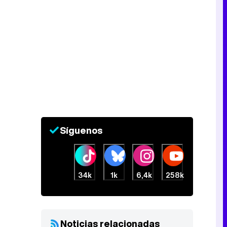
Síguenos
34k
1k
6,4k
258k
Noticias relacionadas