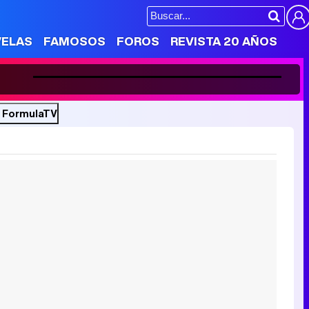
Loaded
:
1.79%
VELAS
FAMOSOS
FOROS
REVISTA 20 AÑOS
Unmute
Manuel Soler ('HIT'): "Si te ríes de alguien por su orientación sexual o su peso, el problema lo tienes tú"
10
e FormulaTV