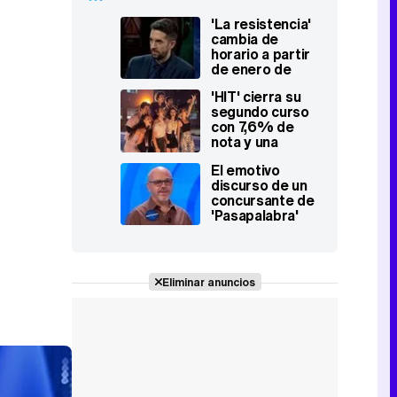
'La resistencia'
cambia de
horario a partir
de enero de
2022
'HIT' cierra su
segundo curso
con 7,6% de
nota y una
audiencia muy
El emotivo
fiel
discurso de un
concursante de
'Pasapalabra'
visibilizando la
infancia
transexual
Eliminar anuncios