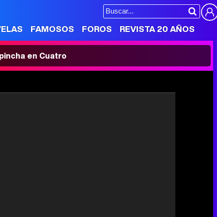
VELAS
FAMOSOS
FOROS
REVISTA 20 AÑOS
' pincha en Cuatro