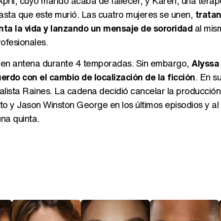
ril, cuyo marido acaba de fallecer, y Karen, una tera
asta que este murió. Las cuatro mujeres se unen,
trata
nta la vida y lanzando un mensaje de sororidad
al mis
ofesionales.
uvo en antena durante 4 temporadas. Sin embargo,
Alyssa
erdo con el cambio de localización de la ficción
. En su
alista Raines. La cadena decidió cancelar la producción 
o y Jason Winston George en los últimos episodios y al
na quinta.