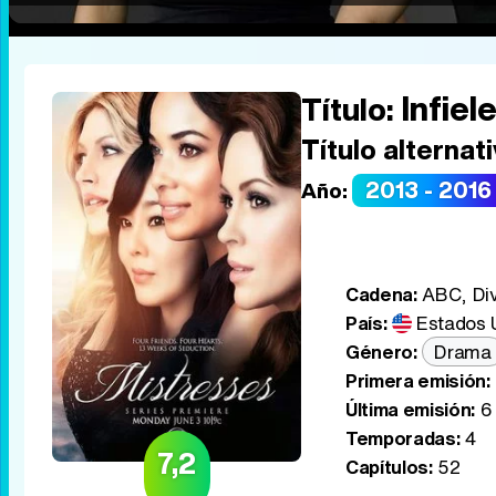
Infiel
Título:
Título alternati
2013 - 2016
Año:
Cadena:
ABC, Div
País:
Estados 
Género:
Drama
Primera emisión:
Última emisión:
6 
Temporadas:
4
7,2
Capítulos:
52