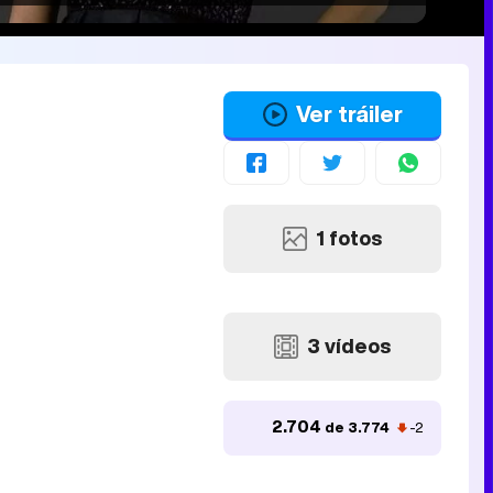
Ver tráiler
1 fotos
3 vídeos
2.704
de 3.774
-2