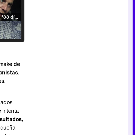
Tráiler de '33 días', la nueva serie de Atresplayer con Julián Villagrán y José Manuel Poga
Tráiler en catalán de 'Ravalear', la nueva serie de HBO Max sobre los fondos buitre
remake de
onistas
,
es.
Tráiler de la tercera temporada de 'The Walking Dead: Dead City' de AMC+
gados
 intenta
sultados,
Canción ganadora de Eurovisión 2026: DARA con "Bangaranga" por Bulgaria
equeña