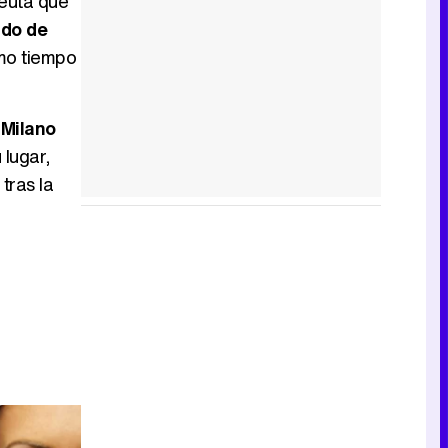
peuta que
ndo de
mo tiempo
 Milano
 lugar,
tras la