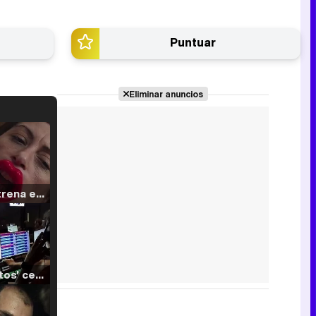
Puntuar
Eliminar anuncios
Filmin estrena el tráiler de 'Millennial Mal', su nueva comedia universitaria de la mano de Lorena Iglesias
'120 Minutos' celebra sus 2.000 programas en Telemadrid con un vídeo del día a día en la redacción