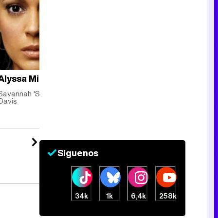
Alyssa Milano
Reparto
completo
Savannah 'Savi'
Davis
Síguenos
34k
1k
6,4k
258k