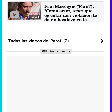
La actriz estrena en abierto 'Parot'
Iván Massagué ('Parot'):
un año después de que viera la
"Como actor, tener que
luz en Amazon Prime ...
ejecutar una violación te
23 de junio 2022
13:34
da un hostiazo en la
cabeza"
Iván Massagué interpreta a Haro,
el villano de la serie, mientras que
Javier Albalá da ...
Todos los videos de 'Parot' (7)
30 de mayo 2021
Eliminar anuncios