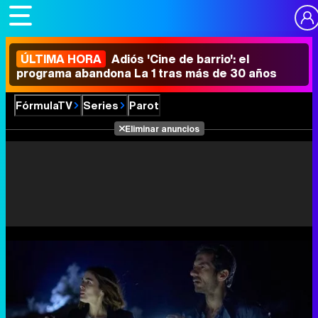
ÚLTIMA HORA
Adiós 'Cine de barrio': el
programa abandona La 1 tras más de 30 años
FórmulaTV
Series
Parot
Eliminar anuncios