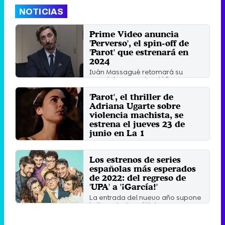
NOTICIAS
Prime Video anuncia
'Perverso', el spin-off de
'Parot' que estrenará en
2024
Iván Massagué retomará su
papel de Haro, el maléfico
criminal que atormentó a ...
'Parot', el thriller de
Jueves 16 Noviembre 2023 14:20
Adriana Ugarte sobre
violencia machista, se
estrena el jueves 23 de
junio en La 1
La ficción ya vio la luz en Amazon
Prime Video a finales de mayo de
Los estrenos de series
2021.
españolas más esperados
Viernes 17 Junio 2022 12:38
de 2022: del regreso de
'UPA' a '¡García!'
La entrada del nuevo año supone
la llegada de múltiples apuestas
de ficción nacidas en ...
Sábado 1 Enero 2022 10:40