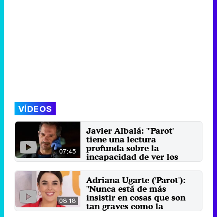
VÍDEOS
Javier Albalá: "'Parot'
tiene una lectura
profunda sobre la
07:45
incapacidad de ver los
traumas de la gente"
El actor se pone en la piel de
Adriana Ugarte ('Parot'):
Jorge Nieto, uno de los policías a
"Nunca está de más
cargo de salvarle la ...
insistir en cosas que son
30 de junio 2022
08:18
tan graves como la
violación"