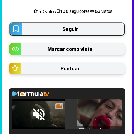
108
83
50
seguidores
vistos
votos
Seguir
Marcar como vista
Puntuar
Loaded
:
25.30%
/
Unmute
Filmin estrena el tráiler de 'Millennial Mal', su nueva comedia universitaria de la mano de Lorena Iglesias