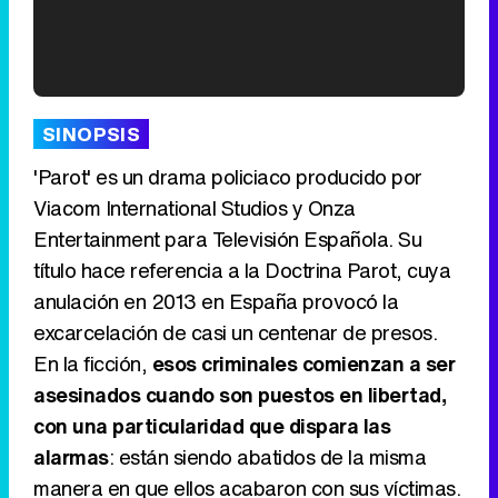
'120 Minutos' celebra sus 2.000 programas en Telemadrid con un vídeo del día a día en la redacción
SINOPSIS
'Parot' es un drama policiaco producido por
Viacom International Studios y Onza
Entertainment para Televisión Española. Su
Tráiler de '33 días', la nueva serie de Atresplayer con Julián Villagrán y José Manuel Poga
título hace referencia a la Doctrina Parot, cuya
anulación en 2013 en España provocó la
excarcelación de casi un centenar de presos.
En la ficción,
esos criminales comienzan a ser
Tráiler en catalán de 'Ravalear', la nueva serie de HBO Max sobre los fondos buitre
asesinados cuando son puestos en libertad,
con una particularidad que dispara las
alarmas
: están siendo abatidos de la misma
manera en que ellos acabaron con sus víctimas.
Tráiler de la tercera temporada de 'The Walking Dead: Dead City' de AMC+