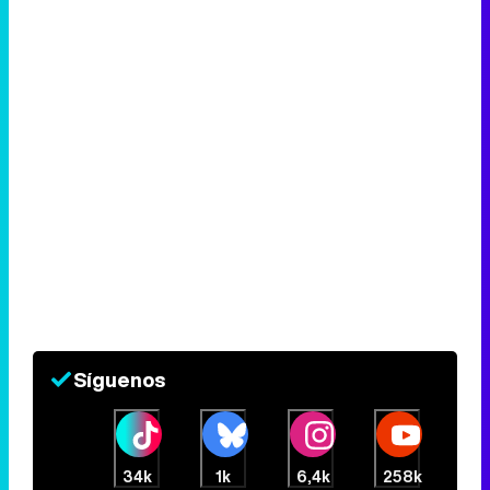
Síguenos
34k
1k
6,4k
258k