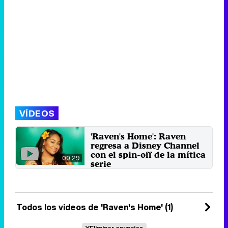
VÍDEOS
'Raven's Home': Raven
regresa a Disney Channel
con el spin-off de la mítica
00:29
serie
Raven-Symoné vuelve a
encarnar a su icónico personaje,
esta vez siendo madre de dos ...
3 de junio 2017
Todos los videos de 'Raven's Home' (1)