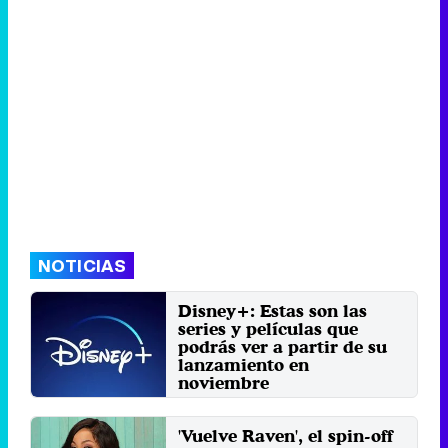
NOTICIAS
Disney+: Estas son las
series y películas que
podrás ver a partir de su
lanzamiento en
noviembre
Disney+ verá la luz el 12 de
noviembre en Estados Unidos y
'Vuelve Raven', el spin-off
ya se ha desvelado cuál ...