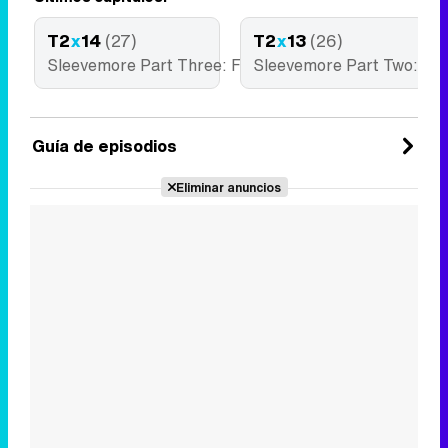
T2
x
14
(27)
T2
x
13
(26)
Sleevemore Part Three: Future
Sleevemore Part Two: Fo
Guía de episodios
Eliminar anuncios