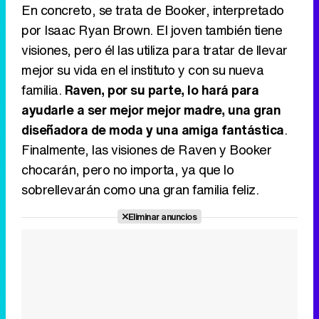
Tráiler de la tercera temporada de 'The Walking Dead: Dead City' de AMC+
En concreto, se trata de Booker, interpretado
por Isaac Ryan Brown. El joven también tiene
visiones, pero él las utiliza para tratar de llevar
mejor su vida en el instituto y con su nueva
Canción ganadora de Eurovisión 2026: DARA con "Bangaranga" por Bulgaria
familia.
Raven, por su parte, lo hará para
ayudarle a ser mejor mejor madre, una gran
diseñadora de moda y una amiga fantástica
.
Finalmente, las visiones de Raven y Booker
chocarán, pero no importa, ya que lo
sobrellevarán como una gran familia feliz.
Eliminar anuncios