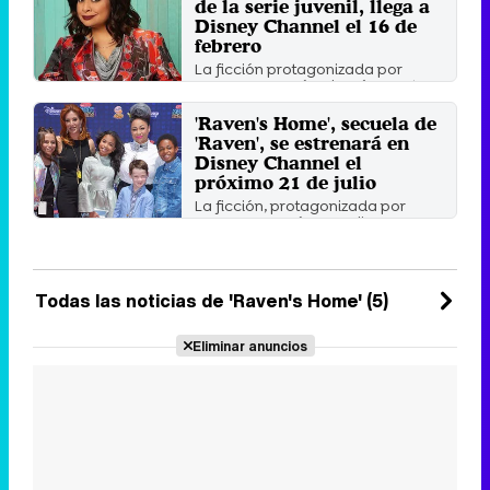
de la serie juvenil, llega a
Sábado 27 Julio 2019 17:03
Disney Channel el 16 de
febrero
La ficción protagonizada por
Raven-Symoné volverá a contar
con Anneliese van der Pol ...
'Raven's Home', secuela de
Jueves 15 Febrero 2018 13:38
'Raven', se estrenará en
Disney Channel el
próximo 21 de julio
La ficción, protagonizada por
Raven Symoné y Anneliese van
der Pol, se estrenará tras ...
Viernes 5 Mayo 2017 18:58
Todas las noticias de 'Raven's Home' (5)
Eliminar anuncios