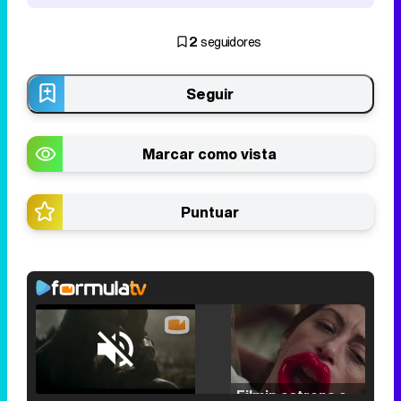
2
seguidores
Seguir
Marcar como vista
Puntuar
Loaded
:
25.30%
/
Unmute
Filmin estrena el tráiler de 'Millennial Mal', su nueva comedia universitaria de la mano de Lorena Iglesias