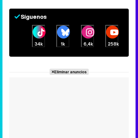
Síguenos
34k
1k
6,4k
258k
Eliminar anuncios