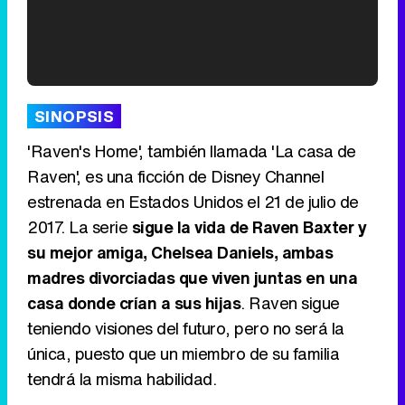
'120 Minutos' celebra sus 2.000 programas en Telemadrid con un vídeo del día a día en la redacción
SINOPSIS
'Raven's Home', también llamada 'La casa de
Raven', es una ficción de Disney Channel
estrenada en Estados Unidos el 21 de julio de
Tráiler de '33 días', la nueva serie de Atresplayer con Julián Villagrán y José Manuel Poga
2017. La serie
sigue la vida de Raven Baxter y
su mejor amiga, Chelsea Daniels, ambas
madres divorciadas que viven juntas en una
casa donde crían a sus hijas
. Raven sigue
Tráiler en catalán de 'Ravalear', la nueva serie de HBO Max sobre los fondos buitre
teniendo visiones del futuro, pero no será la
única, puesto que un miembro de su familia
tendrá la misma habilidad.