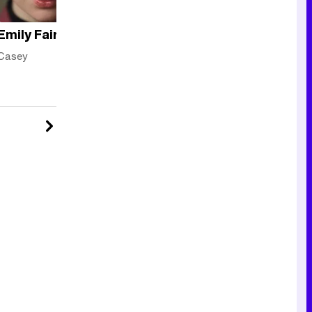
Emily Fairn
Reparto
completo
Casey