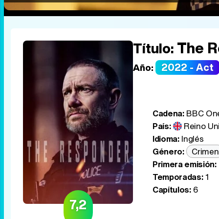
The R
Título:
2022 - Act
Año:
Cadena:
BBC One,
País:
Reino Un
Idioma:
Inglés
Género:
Crimen
Primera emisión:
Temporadas:
1
Capítulos:
6
7,2