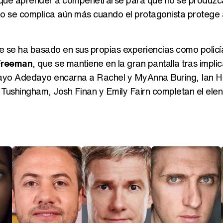
á que aprender a compenetrarse para que no se produzc
do se complica aún más cuando el protagonista protege 
e se ha basado en sus propias experiencias como policí
 Freeman
, que se mantiene en la gran pantalla tras impli
delayo Adedayo encarna a Rachel y MyAnna Buring, Ian H
Tushingham, Josh Finan y Emily Fairn completan el ele