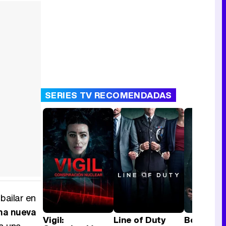
SERIES TV RECOMENDADAS
bailar en
una nueva
Vigil:
Line of Duty
Bodyguar