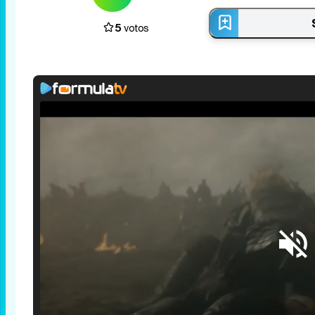
5
votos