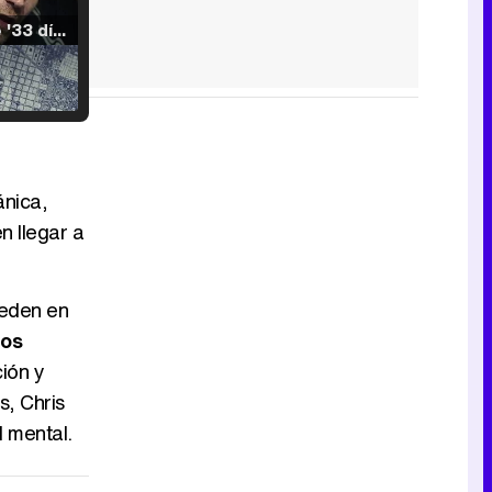
Tráiler de '33 días', la nueva serie de Atresplayer con Julián Villagrán y José Manuel Poga
Tráiler en catalán de 'Ravalear', la nueva serie de HBO Max sobre los fondos buitre
ánica,
n llegar a
Tráiler de la tercera temporada de 'The Walking Dead: Dead City' de AMC+
ceden en
nos
ción y
s, Chris
Canción ganadora de Eurovisión 2026: DARA con "Bangaranga" por Bulgaria
 mental.