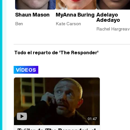
Shaun Mason
MyAnna Buring
Adelayo
Adedayo
Ben
Kate Carson
Rachel Hargreav
Todo el reparto de 'The Responder'
VÍDEOS
01:47