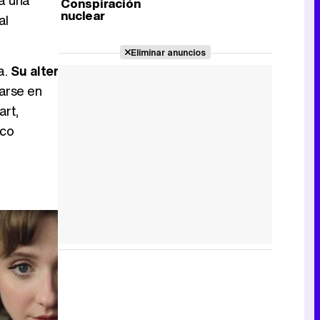
a una
Conspiración
nuclear
al
Eliminar anuncios
a.
Su alter
carse en
art,
nco