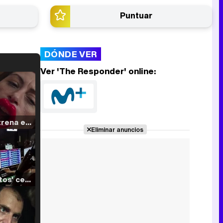
Puntuar
DÓNDE VER
Ver 'The Responder' online:
Filmin estrena el tráiler de 'Millennial Mal', su nueva comedia universitaria de la mano de Lorena Iglesias
Eliminar anuncios
'120 Minutos' celebra sus 2.000 programas en Telemadrid con un vídeo del día a día en la redacción