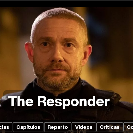
The Responder
cias
Capítulos
Reparto
Vídeos
Críticas
Co