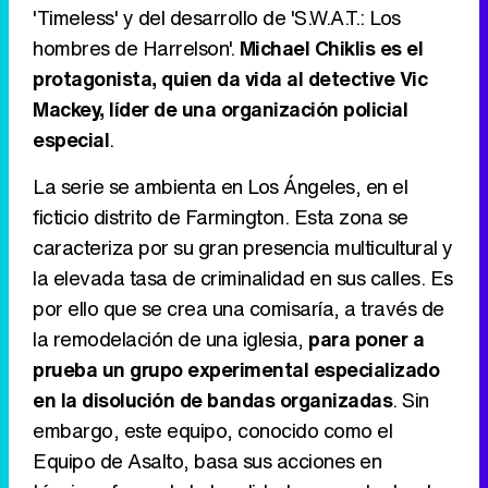
'Timeless' y del desarrollo de 'S.W.A.T.: Los
hombres de Harrelson'.
Michael Chiklis es el
protagonista, quien da vida al detective Vic
Tráiler en catalán de 'Ravalear', la nueva serie de HBO Max sobre los fondos buitre
Mackey, líder de una organización policial
especial
.
La serie se ambienta en Los Ángeles, en el
Tráiler de la tercera temporada de 'The Walking Dead: Dead City' de AMC+
ficticio distrito de Farmington. Esta zona se
caracteriza por su gran presencia multicultural y
la elevada tasa de criminalidad en sus calles. Es
por ello que se crea una comisaría, a través de
Canción ganadora de Eurovisión 2026: DARA con "Bangaranga" por Bulgaria
la remodelación de una iglesia,
para poner a
prueba un grupo experimental especializado
en la disolución de bandas organizadas
. Sin
embargo, este equipo, conocido como el
Equipo de Asalto, basa sus acciones en