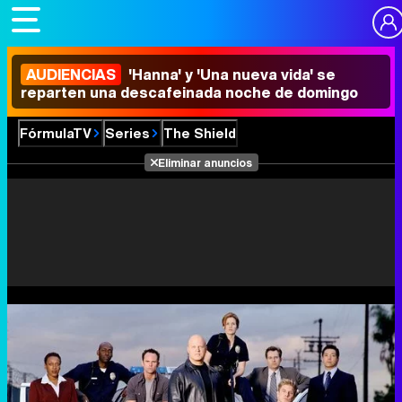
AUDIENCIAS
'Hanna' y 'Una nueva vida' se
reparten una descafeinada noche de domingo
FórmulaTV
Series
The Shield
Eliminar anuncios