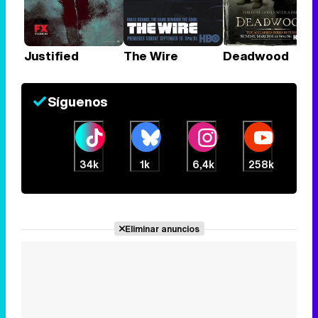
Justified
The Wire
Deadwood
Síguenos
34k
1k
6,4k
258k
Eliminar anuncios