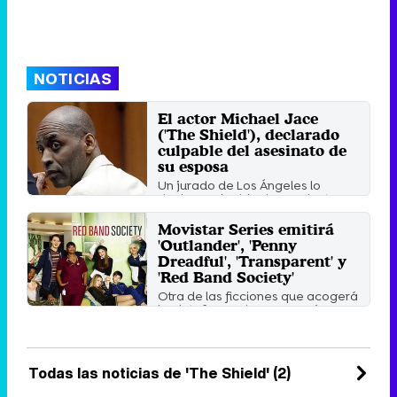
NOTICIAS
El actor Michael Jace
('The Shield'), declarado
culpable del asesinato de
su esposa
Un jurado de Los Ángeles lo
declara culpable de asesinato en
segundo grado de su mujer, ...
Movistar Series emitirá
Miércoles 1 Junio 2016 17:53
'Outlander', 'Penny
Dreadful', 'Transparent' y
'Red Band Society'
Otra de las ficciones que acogerá
la plataforma de pago será
'Madam Secretary' (CBS), ...
Lunes 3 Noviembre 2014 09:47
Todas las noticias de 'The Shield' (2)