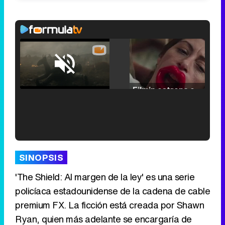
Loaded
:
25.30%
/
Unmute
Filmin estrena el tráiler de 'Millennial Mal', su nueva comedia universitaria de la mano de Lorena Iglesias
'120 Minutos' celebra sus 2.000 programas en Telemadrid con un vídeo del día a día en la redacción
SINOPSIS
'The Shield: Al margen de la ley' es una serie
policíaca estadounidense de la cadena de cable
premium FX. La ficción está creada por Shawn
Tráiler de '33 días', la nueva serie de Atresplayer con Julián Villagrán y José Manuel Poga
Ryan, quien más adelante se encargaría de