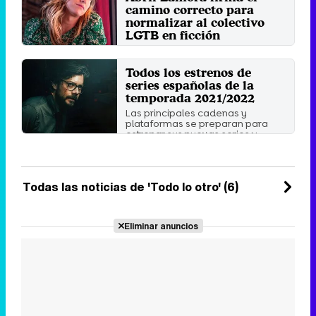
camino correcto para
normalizar al colectivo
LGTB en ficción
La ficción creada, escrita, dirigida
y protagonizada por Abril Zamora
Todos los estrenos de
es una de las ...
series españolas de la
Viernes 22 Octubre 2021 11:22
temporada 2021/2022
Las principales cadenas y
plataformas se preparan para
estrenar sus nuevas series y ...
Jueves 2 Septiembre 2021 12:57
Todas las noticias de 'Todo lo otro' (6)
Eliminar anuncios