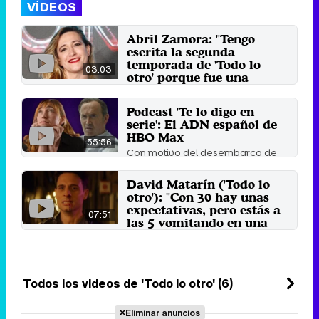
VÍDEOS
Abril Zamora: "Tengo
escrita la segunda
temporada de 'Todo lo
03:03
otro' porque fue una
historia muy chula para
mí"
Podcast 'Te lo digo en
Aunque el proyecto está escrito,
serie': El ADN español de
la actriz y creadora todavía no
HBO Max
tiene luz verde por ...
55:56
Con motivo del desembarco de
18 de abril 2022
HBO Max en España, repasamos
la influencia que tienen las ...
David Matarín ('Todo lo
15 de noviembre 2021
otro'): "Con 30 hay unas
expectativas, pero estás a
07:51
las 5 vomitando en una
discoteca"
Juan Blanco, María Maroto y
David Matarín interpretan a tres
de los amigos de Abril ...
Todos los videos de 'Todo lo otro' (6)
2 de noviembre 2021
Eliminar anuncios