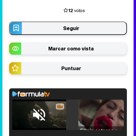
12
votos
Seguir
Marcar como vista
Puntuar
Loaded
:
25.30%
/
Unmute
Filmin estrena el tráiler de 'Millennial Mal', su nueva comedia universitaria de la mano de Lorena Iglesias