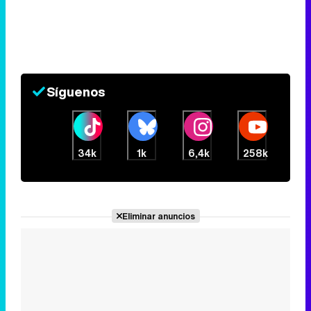
Síguenos
34k
1k
6,4k
258k
Eliminar anuncios