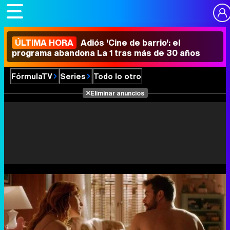
ÚLTIMA HORA
Adiós 'Cine de barrio': el
programa abandona La 1 tras más de 30 años
FórmulaTV
Series
Todo lo otro
Eliminar anuncios