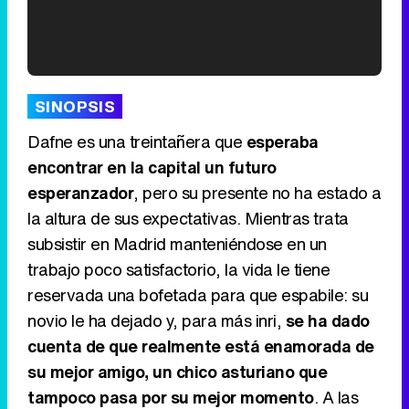
'120 Minutos' celebra sus 2.000 programas en Telemadrid con un vídeo del día a día en la redacción
SINOPSIS
Dafne es una treintañera que
esperaba
encontrar en la capital un futuro
esperanzador
, pero su presente no ha estado a
Tráiler de '33 días', la nueva serie de Atresplayer con Julián Villagrán y José Manuel Poga
la altura de sus expectativas. Mientras trata
subsistir en Madrid manteniéndose en un
trabajo poco satisfactorio, la vida le tiene
reservada una bofetada para que espabile: su
Tráiler en catalán de 'Ravalear', la nueva serie de HBO Max sobre los fondos buitre
novio le ha dejado y, para más inri,
se ha dado
cuenta de que realmente está enamorada de
su mejor amigo, un chico asturiano que
tampoco pasa por su mejor momento
. A las
Tráiler de la tercera temporada de 'The Walking Dead: Dead City' de AMC+