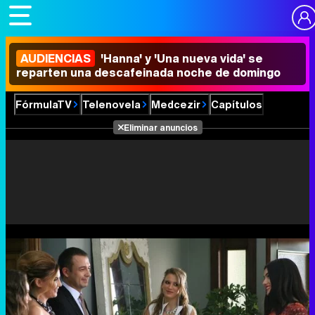
AUDIENCIAS
'Hanna' y 'Una nueva vida' se
reparten una descafeinada noche de domingo
FórmulaTV
Telenovela
Medcezir
Capítulos
Eliminar anuncios