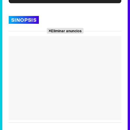
'120 Minutos' celebra sus 2.000 programas en Telemadrid con un vídeo del día a día en la redacción
SINOPSIS
Eliminar anuncios
Tráiler de '33 días', la nueva serie de Atresplayer con Julián Villagrán y José Manuel Poga
Tráiler en catalán de 'Ravalear', la nueva serie de HBO Max sobre los fondos buitre
Tráiler de la tercera temporada de 'The Walking Dead: Dead City' de AMC+