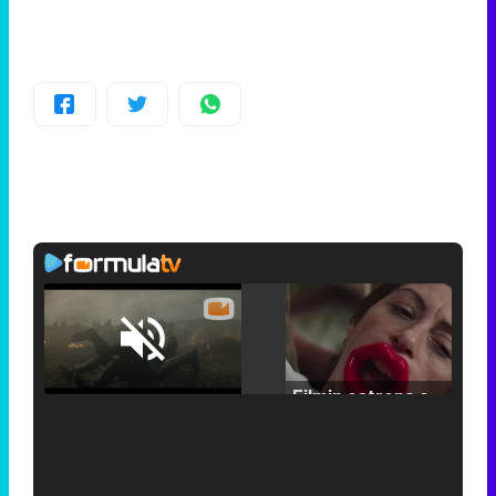
Loaded
:
25.30%
/
Unmute
Filmin estrena el tráiler de 'Millennial Mal', su nueva comedia universitaria de la mano de Lorena Iglesias