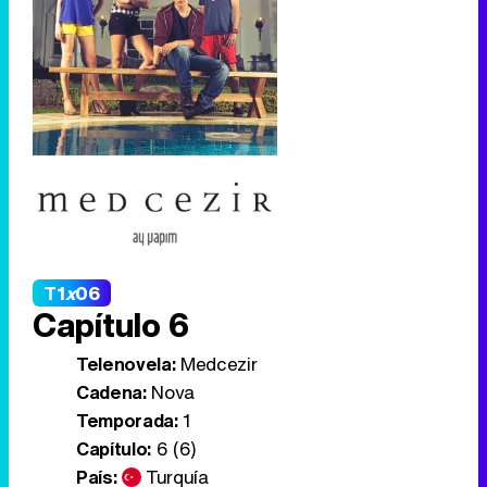
T1
x
06
Capítulo 6
Telenovela:
Medcezir
Cadena:
Nova
Temporada:
1
Capítulo:
6 (6)
País:
Turquía