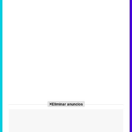
Canción ganadora de Eurovisión 2026: DARA con "Bangaranga" por Bulgaria
Eliminar anuncios