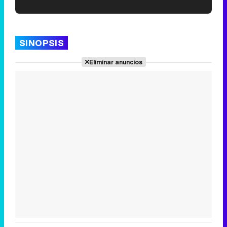
'120 Minutos' celebra sus 2.000 programas en Telemadrid con un vídeo del día a día en la redacción
SINOPSIS
Eliminar anuncios
Tráiler de '33 días', la nueva serie de Atresplayer con Julián Villagrán y José Manuel Poga
Tráiler en catalán de 'Ravalear', la nueva serie de HBO Max sobre los fondos buitre
Tráiler de la tercera temporada de 'The Walking Dead: Dead City' de AMC+