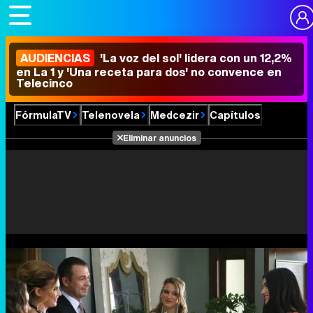
AUDIENCIAS
'La voz del sol' lidera con un 12,2%
en La 1 y 'Una receta para dos' no convence en
Telecinco
FórmulaTV
Telenovela
Medcezir
Capítulos
Eliminar anuncios