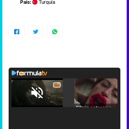
País:
Turquía
Loaded
:
25.30%
/
Unmute
Filmin estrena el tráiler de 'Millennial Mal', su nueva comedia universitaria de la mano de Lorena Iglesias