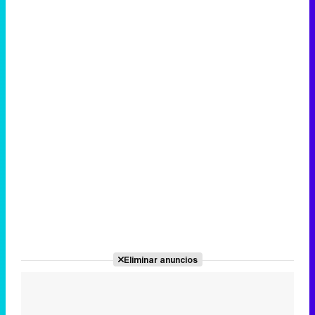
Canción ganadora de Eurovisión 2026: DARA con "Bangaranga" por Bulgaria
Eliminar anuncios