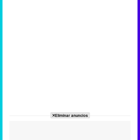
Canción ganadora de Eurovisión 2026: DARA con "Bangaranga" por Bulgaria
Eliminar anuncios