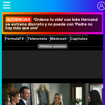
AUDIENCIAS
'Ordena tu vida' con Inés Hernand
se estrena discreto y no puede con 'Padre no
hay más que uno'
FórmulaTV
Telenovela
Medcezir
Capítulos
Eliminar anuncios