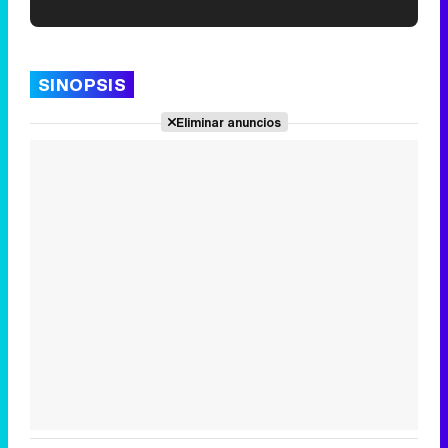
'120 Minutos' celebra sus 2.000 programas en Telemadrid con un vídeo del día a día en la redacción
SINOPSIS
Eliminar anuncios
Tráiler de '33 días', la nueva serie de Atresplayer con Julián Villagrán y José Manuel Poga
Tráiler en catalán de 'Ravalear', la nueva serie de HBO Max sobre los fondos buitre
Tráiler de la tercera temporada de 'The Walking Dead: Dead City' de AMC+