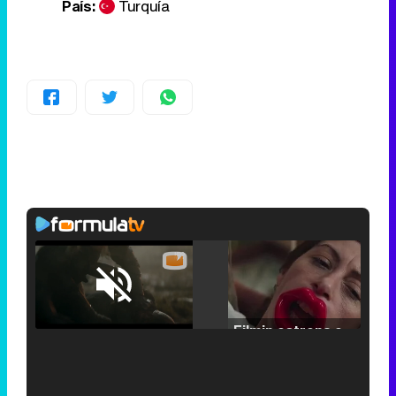
País:
Turquía
Loaded
:
25.30%
/
Unmute
Filmin estrena el tráiler de 'Millennial Mal', su nueva comedia universitaria de la mano de Lorena Iglesias