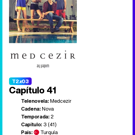
T2
x
03
Capítulo 41
Telenovela:
Medcezir
Cadena:
Nova
Temporada:
2
Capítulo:
3 (41)
País:
Turquía