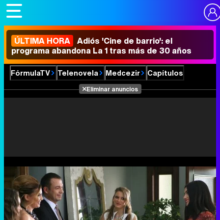
ÚLTIMA HORA
Adiós 'Cine de barrio': el
programa abandona La 1 tras más de 30 años
FórmulaTV
Telenovela
Medcezir
Capítulos
Eliminar anuncios