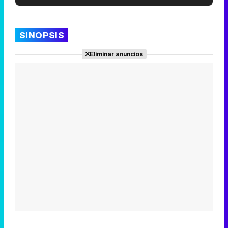
'120 Minutos' celebra sus 2.000 programas en Telemadrid con un vídeo del día a día en la redacción
SINOPSIS
Eliminar anuncios
Tráiler de '33 días', la nueva serie de Atresplayer con Julián Villagrán y José Manuel Poga
Tráiler en catalán de 'Ravalear', la nueva serie de HBO Max sobre los fondos buitre
Tráiler de la tercera temporada de 'The Walking Dead: Dead City' de AMC+