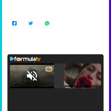
Loaded
:
25.30%
/
Unmute
Filmin estrena el tráiler de 'Millennial Mal', su nueva comedia universitaria de la mano de Lorena Iglesias