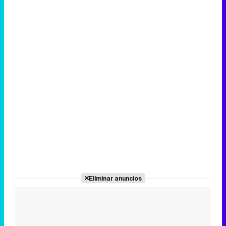
Canción ganadora de Eurovisión 2026: DARA con "Bangaranga" por Bulgaria
Eliminar anuncios