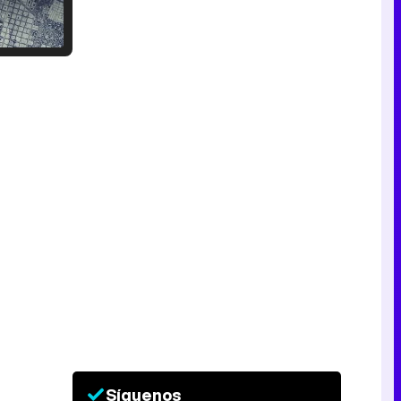
Tráiler en catalán de 'Ravalear', la nueva serie de HBO Max sobre los fondos buitre
Tráiler de la tercera temporada de 'The Walking Dead: Dead City' de AMC+
Canción ganadora de Eurovisión 2026: DARA con "Bangaranga" por Bulgaria
Síguenos