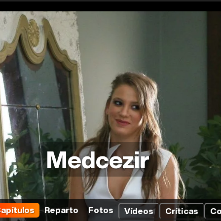
Medcezir
apítulos
Reparto
Fotos
Vídeos
Críticas
Co