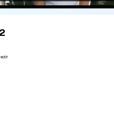
52
ezir