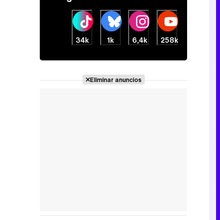
34k
1k
6,4k
258k
Eliminar anuncios