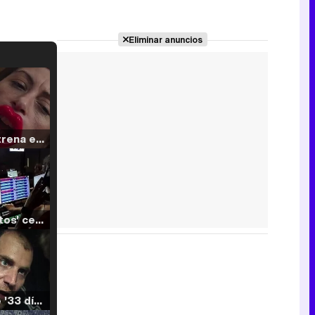
Eliminar anuncios
Filmin estrena el tráiler de 'Millennial Mal', su nueva comedia universitaria de la mano de Lorena Iglesias
'120 Minutos' celebra sus 2.000 programas en Telemadrid con un vídeo del día a día en la redacción
Tráiler de '33 días', la nueva serie de Atresplayer con Julián Villagrán y José Manuel Poga