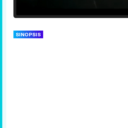
Loaded
:
25.30%
/
Unmute
SINOPSIS