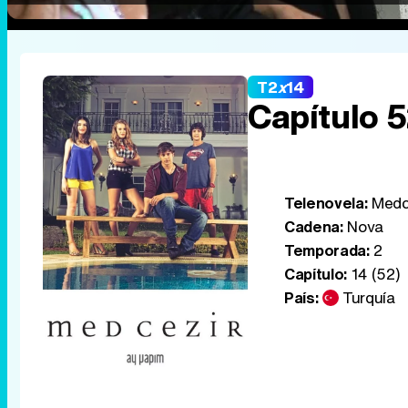
T2
x
14
Capítulo 
Telenovela:
Medc
Cadena:
Nova
Temporada:
2
Capítulo:
14 (52)
País:
Turquía