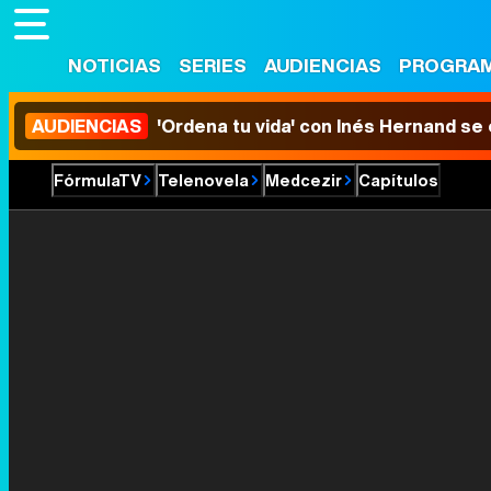
NOTICIAS
SERIES
AUDIENCIAS
PROGRA
AUDIENCIAS
'Ordena tu vida' con Inés Hernand se
FórmulaTV
Telenovela
Medcezir
Capítulos