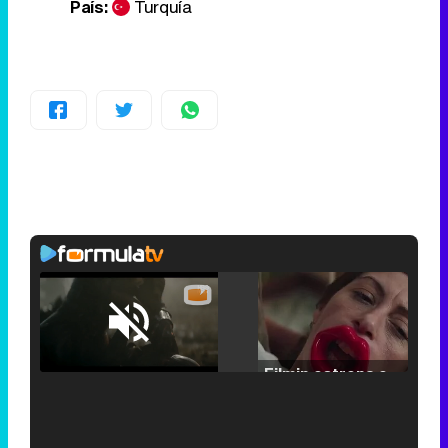
País:
Turquía
Loaded
:
25.30%
/
Unmute
Filmin estrena el tráiler de 'Millennial Mal', su nueva comedia universitaria de la mano de Lorena Iglesias