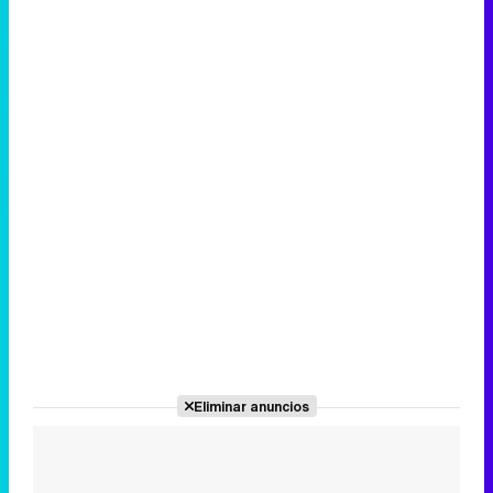
Canción ganadora de Eurovisión 2026: DARA con "Bangaranga" por Bulgaria
Eliminar anuncios