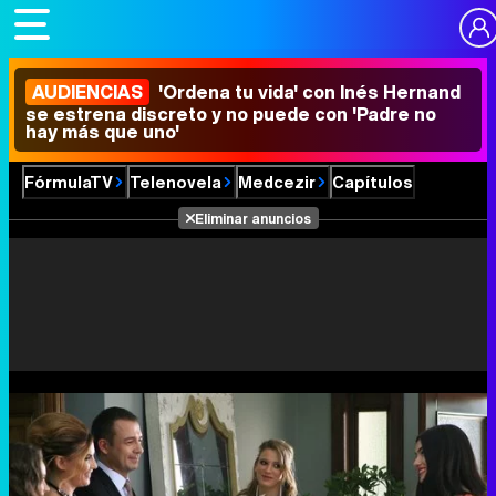
AUDIENCIAS
'Ordena tu vida' con Inés Hernand
se estrena discreto y no puede con 'Padre no
hay más que uno'
FórmulaTV
Telenovela
Medcezir
Capítulos
Eliminar anuncios