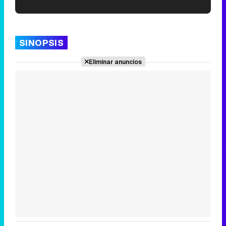
'120 Minutos' celebra sus 2.000 programas en Telemadrid con un vídeo del día a día en la redacción
SINOPSIS
Eliminar anuncios
Tráiler de '33 días', la nueva serie de Atresplayer con Julián Villagrán y José Manuel Poga
Tráiler en catalán de 'Ravalear', la nueva serie de HBO Max sobre los fondos buitre
Tráiler de la tercera temporada de 'The Walking Dead: Dead City' de AMC+