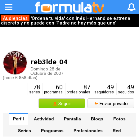
Audiencias
'Ordena tu vida' con Inés Hernand se estrena
discreto y no puede con 'Padre no hay más que uno'
reb3lde_04
Domingo 28 de
Octubre de 2007
(hace 6.858 días)
78
60
87
49
49
series
programas
profesionales
seguidores
seguidos
Seguir
Enviar privado
Perfil
Actividad
Pantalla
Blogs
Fotos
Series
Programas
Profesionales
Red