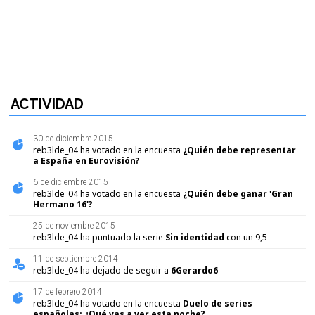
ACTIVIDAD
30 de diciembre 2015
reb3lde_04 ha votado en la encuesta
¿Quién debe representar
a España en Eurovisión?
6 de diciembre 2015
reb3lde_04 ha votado en la encuesta
¿Quién debe ganar 'Gran
Hermano 16'?
25 de noviembre 2015
reb3lde_04 ha puntuado la serie
Sin identidad
con un
9,5
11 de septiembre 2014
reb3lde_04 ha dejado de seguir a
6Gerardo6
17 de febrero 2014
reb3lde_04 ha votado en la encuesta
Duelo de series
españolas: ¿Qué vas a ver esta noche?