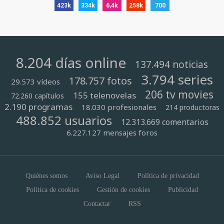
423k
334k
6,4k
258k
700
8.204 días online
137.494 noticias
3.794 series
178.757 fotos
29.573 vídeos
206 tv movies
155 telenovelas
72.260 capítulos
2.190 programas
18.030 profesionales
214 productoras
488.852 usuarios
12.313.669 comentarios
6.227.127 mensajes foros
Quiénes somos
Aviso Legal
Política de privacidad
Política de cookies
Gestión de cookies
Publicidad
Contactar
RSS