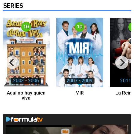
SERIES
10
10
1
2003 - 2006
2007 - 2009
2011 
Aquí no hay quien
MIR
La Reina
viva