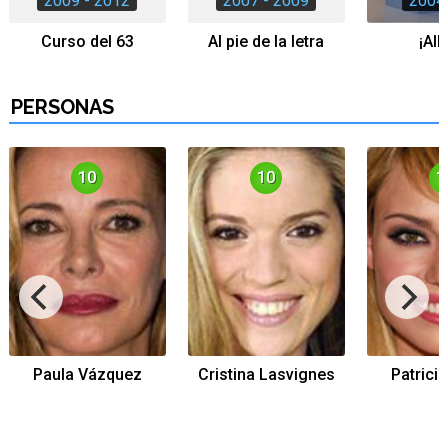
2009 - 2012
2007 - 2009
2004 
Curso del 63
Al pie de la letra
¡All
Tráiler de la tercera temporada de 'The Walking Dead: Dead City' de AMC+
PERSONAS
10
10
1
Canción ganadora de Eurovisión 2026: DARA con "Bangaranga" por Bulgaria
Paula Vázquez
Cristina Lasvignes
Patrici