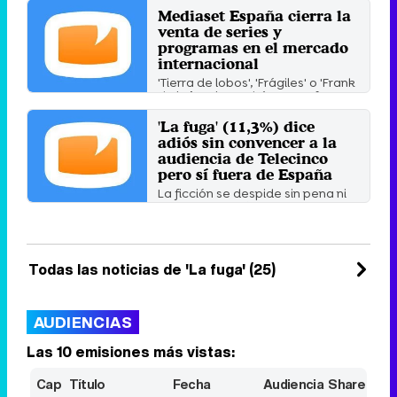
Sábado 3 Octubre 2015 18:43
Mediaset España cierra la
venta de series y
programas en el mercado
internacional
'Tierra de lobos', 'Frágiles' o 'Frank
de la jungla' podrán verse fuera
de España.
'La fuga' (11,3%) dice
Martes 9 Abril 2013 17:44
adiós sin convencer a la
audiencia de Telecinco
pero sí fuera de España
La ficción se despide sin pena ni
gloria pero está siendo muy
considerada en el MIPTV o ...
Jueves 5 Abril 2012 10:53
Todas las noticias de 'La fuga' (25)
AUDIENCIAS
Las 10 emisiones más vistas:
Cap
Título
Fecha
Audiencia
Share