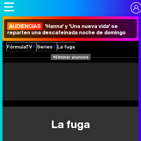
AUDIENCIAS
'Hanna' y 'Una nueva vida' se
reparten una descafeinada noche de domingo
FórmulaTV
Series
La fuga
Eliminar anuncios
La fuga