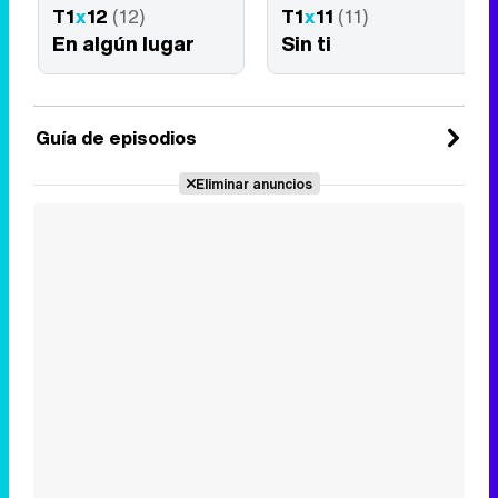
T1
x
12
(12)
T1
x
11
(11)
En algún lugar
Sin ti
Guía de episodios
Eliminar anuncios