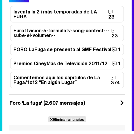
Inventa la 2 i más temporadas de LA
FUGA
23
Euroftvision-5-formulatv-song-contest---
sube-el-volumen--
23
FORO LaFuga se presenta al GMF Festival
1
Premios CineyMás de Televisión 2011/12
1
Comentemos aqui los capítulos de La
Fuga/1x12 “En algún Lugar”
374
Foro 'La fuga' (2.607 mensajes)
Eliminar anuncios