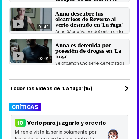
me falléis"
Robe Gabia está preso en La
Anna descubre las
Torre. Ha sido injustamente
cicatrices de Reverte al
condenado a cadena perpetua
verlo desnudo en 'La fuga'
por ...
01:42
28 de marzo 2012
Anna (María Valverde) entra en la
habitación de Reverte (Asier
Etxeandía) y se lo ...
Anna es detenida por
20 de marzo 2012
posesión de drogas en 'La
fuga'
02:01
Se ordenan una serie de registros
aleatorios y se inspeccionan las
habitaciones de ...
14 de marzo 2012
Todos los videos de 'La fuga' (15)
CRÍTICAS
Verlo para juzgarlo y creerlo
10
Miren e visto la serie solamente por
las criticas que se hacian contra la