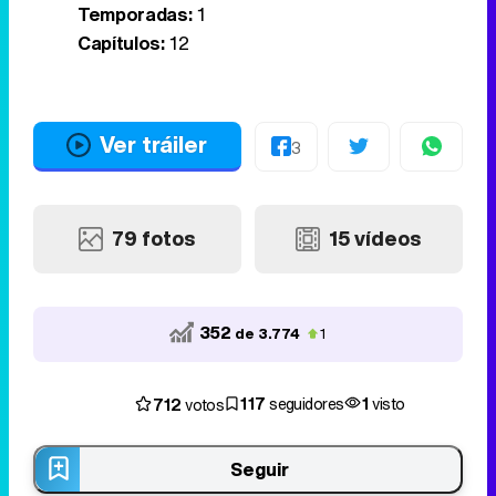
Temporadas:
1
Capítulos:
12
Ver tráiler
3
79 fotos
15 vídeos
352
de 3.774
1
117
1
712
seguidores
visto
votos
Seguir