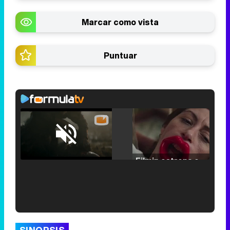
Marcar como vista
Puntuar
Loaded
:
25.30%
/
Unmute
Filmin estrena el tráiler de 'Millennial Mal', su nueva comedia universitaria de la mano de Lorena Iglesias
'120 Minutos' celebra sus 2.000 programas en Telemadrid con un vídeo del día a día en la redacción
SINOPSIS