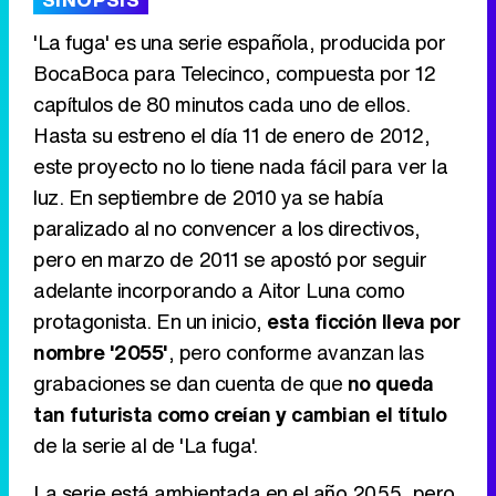
'La fuga' es una serie española, producida por
BocaBoca para Telecinco, compuesta por 12
capítulos de 80 minutos cada uno de ellos.
Tráiler de '33 días', la nueva serie de Atresplayer con Julián Villagrán y José Manuel Poga
Hasta su estreno el día 11 de enero de 2012,
este proyecto no lo tiene nada fácil para ver la
luz. En septiembre de 2010 ya se había
paralizado al no convencer a los directivos,
Tráiler en catalán de 'Ravalear', la nueva serie de HBO Max sobre los fondos buitre
pero en marzo de 2011 se apostó por seguir
adelante incorporando a Aitor Luna como
protagonista. En un inicio,
esta ficción lleva por
nombre '2055'
, pero conforme avanzan las
Tráiler de la tercera temporada de 'The Walking Dead: Dead City' de AMC+
grabaciones se dan cuenta de que
no queda
tan futurista como creían y cambian el título
de la serie al de 'La fuga'.
Canción ganadora de Eurovisión 2026: DARA con "Bangaranga" por Bulgaria
La serie está ambientada en el año 2055, pero