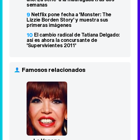
5
Asesinan a tiros al influencer César
Gastélum mientras emitía en directo en
TikTok
6
Gabriel recibe una llamada decisiva y
Valentina da un paso con Andrés en
'Sueños de libertad
7
Jacobo regresa por sorpresa y da un
giro a la historia de Martina y Adriano en
'La promesa'
8
Antena 3 relega 'Padre no hay más que
uno. La serie' a la madrugada tras dos
semanas
9
Netflix pone fecha a 'Monster: The
Lizzie Borden Story' y muestra sus
primeras imágenes
10
El cambio radical de Tatiana Delgado:
así es ahora la concursante de
'Supervivientes 2011'
Famosos relacionados