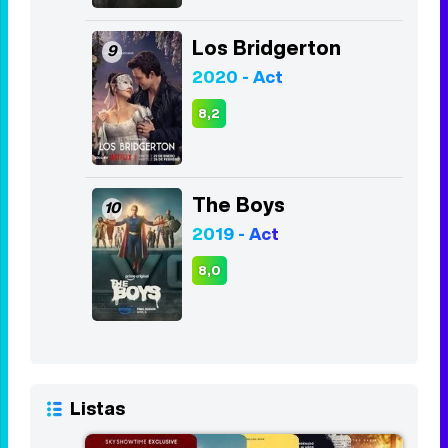
8,4
The Walking Dead
8
2010 - 2022
7,9
Los Bridgerton
9
2020 - Act
8,2
The Boys
10