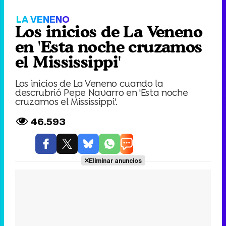
Video
Player
is
loading.
Loaded
:
0%
Fullscree
Current
0:00
/
Duration
0:00
Remaining
-
0:00
Pause
Unmute
Seek
Seek
back
forward
20
30
seconds
seconds
Time
Time
LA VENENO
Los inicios de La Veneno
en 'Esta noche cruzamos
el Mississippi'
Los inicios de La Veneno cuando la
descrubrió Pepe Navarro en 'Esta noche
cruzamos el Mississippi'.