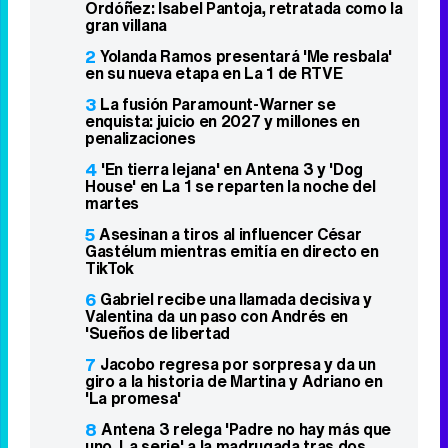
34k
1k
6,4k
258k
Lo más visto
1
Así iba a ser la serie de Carmina
Ordóñez: Isabel Pantoja, retratada como la
gran villana
2
Yolanda Ramos presentará 'Me resbala'
en su nueva etapa en La 1 de RTVE
3
La fusión Paramount-Warner se
enquista: juicio en 2027 y millones en
penalizaciones
4
'En tierra lejana' en Antena 3 y 'Dog
House' en La 1 se reparten la noche del
martes