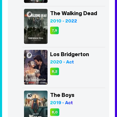
The Walking Dead
8
2010 - 2022
7,9
Los Bridgerton
9
2020 - Act
8,2
The Boys
10
2019 - Act
8,0