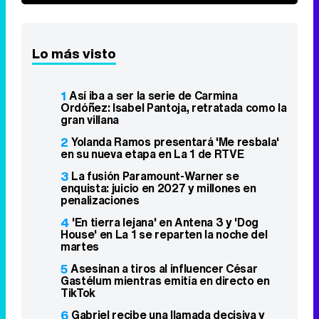
Lo más visto
1
Así iba a ser la serie de Carmina
Ordóñez: Isabel Pantoja, retratada como la
gran villana
2
Yolanda Ramos presentará 'Me resbala'
en su nueva etapa en La 1 de RTVE
3
La fusión Paramount-Warner se
enquista: juicio en 2027 y millones en
penalizaciones
4
'En tierra lejana' en Antena 3 y 'Dog
House' en La 1 se reparten la noche del
martes
5
Asesinan a tiros al influencer César
Gastélum mientras emitía en directo en
TikTok
6
Gabriel recibe una llamada decisiva y