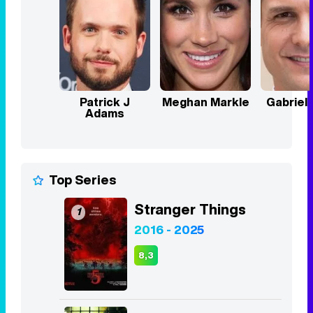
Patrick J
Meghan Markle
Gabriel
Adams
Top Series
Stranger Things
1
2016 - 2025
8,3