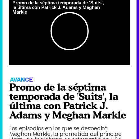
Promo de la séptima temporada de 'Suits',
la última con Patrick J. Adams y Meghan
Markle
Loaded
:
0%
Fullscree
Current
0:00
/
Duration
0:00
Remaining
-
0:00
Pause
Unmute
Seek
Seek
back
forward
20
30
seconds
seconds
Time
Time
AVANCE
Promo de la séptima
temporada de 'Suits', la
última con Patrick J.
Adams y Meghan Markle
Los episodios en los que se despedirá
Meghan Markle, la prometida del príncipe