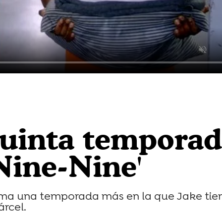
quinta tempora
Nine-Nine'
uma una temporada más en la que Jake tie
árcel.