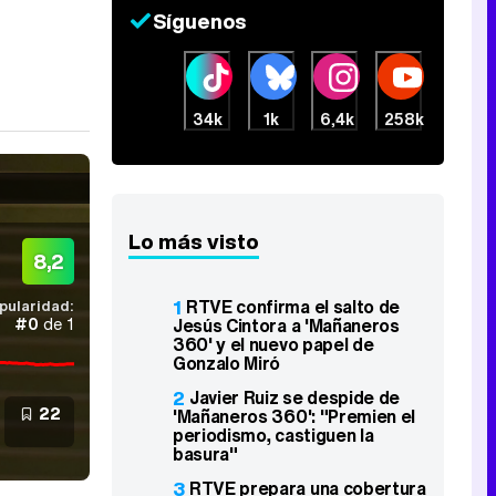
Síguenos
34k
1k
6,4k
258k
Lo más visto
8,2
1
RTVE confirma el salto de
pularidad:
Jesús Cintora a 'Mañaneros
#0
de 1
360' y el nuevo papel de
Gonzalo Miró
2
Javier Ruiz se despide de
22
'Mañaneros 360': "Premien el
periodismo, castiguen la
basura"
3
RTVE prepara una cobertura