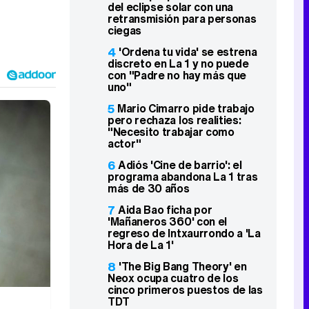
del eclipse solar con una
retransmisión para personas
ciegas
4
'Ordena tu vida' se estrena
discreto en La 1 y no puede
con "Padre no hay más que
uno"
5
Mario Cimarro pide trabajo
pero rechaza los realities:
"Necesito trabajar como
actor"
6
Adiós 'Cine de barrio': el
programa abandona La 1 tras
más de 30 años
7
Aida Bao ficha por
'Mañaneros 360' con el
regreso de Intxaurrondo a 'La
Hora de La 1'
8
'The Big Bang Theory' en
Neox ocupa cuatro de los
cinco primeros puestos de las
TDT