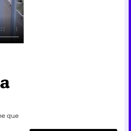
da
ne que