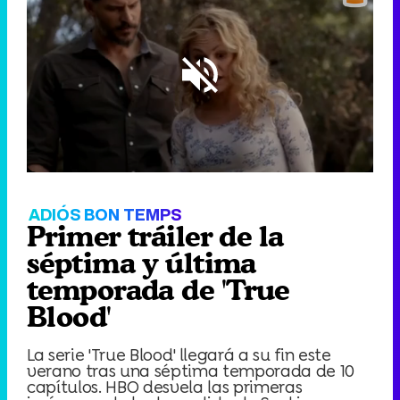
Loaded
:
38.72%
/
Unmute
ADIÓS BON TEMPS
Primer tráiler de la
séptima y última
temporada de 'True
Blood'
La serie 'True Blood' llegará a su fin este
verano tras una séptima temporada de 10
capítulos. HBO desvela las primeras