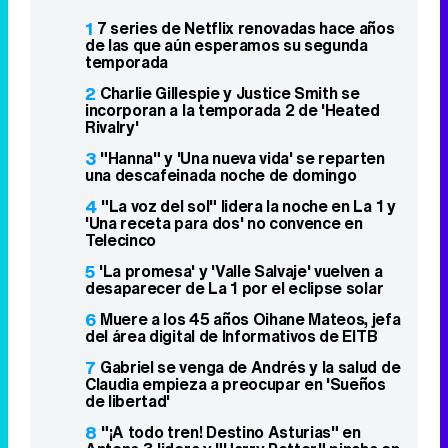
1
7 series de Netflix renovadas hace años
de las que aún esperamos su segunda
temporada
2
Charlie Gillespie y Justice Smith se
incorporan a la temporada 2 de 'Heated
Rivalry'
3
"Hanna" y 'Una nueva vida' se reparten
una descafeinada noche de domingo
4
"La voz del sol" lidera la noche en La 1 y
'Una receta para dos' no convence en
Telecinco
5
'La promesa' y 'Valle Salvaje' vuelven a
desaparecer de La 1 por el eclipse solar
6
Muere a los 45 años Oihane Mateos, jefa
del área digital de Informativos de EITB
7
Gabriel se venga de Andrés y la salud de
Claudia empieza a preocupar en 'Sueños
de libertad'
8
"¡A todo tren! Destino Asturias" en