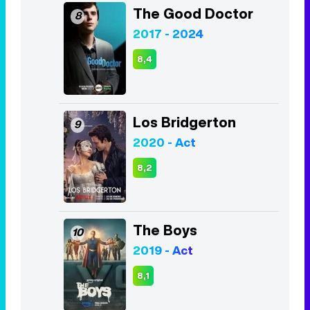
The Good Doctor
8
2017 - 2024
8,4
Los Bridgerton
9
2020 - Act
8,2
The Boys
10
2019 - Act
8,1