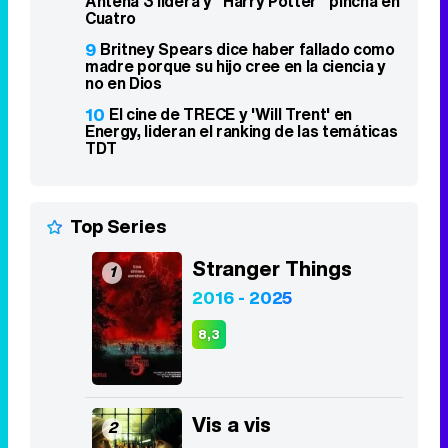
Antena 3 lidera y "Harry Potter" pincha en
Cuatro
9
Britney Spears dice haber fallado como
madre porque su hijo cree en la ciencia y
no en Dios
10
El cine de TRECE y 'Will Trent' en
Energy, lideran el ranking de las temáticas
TDT
Top Series
Stranger Things
1
2016 - 2025
8,3
Vis a vis
2