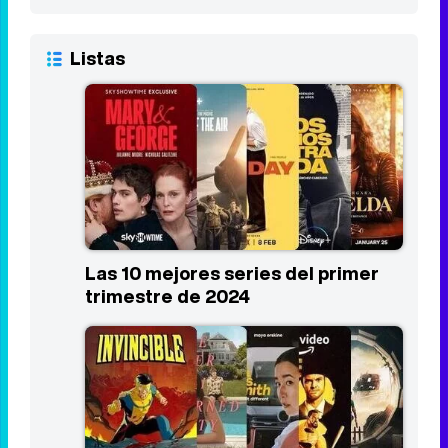
The Boys
10
2019 - Act
8,0
Listas