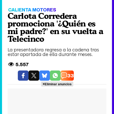
Video
Player
is
loading.
Loaded
:
0%
Fullscree
Current
0:00
/
Duration
0:19
Remaining
-
0:19
Pause
Unmute
Seek
Seek
back
forward
20
30
seconds
seconds
Time
Time
CALIENTA MOTORES
Carlota Corredera
promociona '¿Quién es
mi padre?' en su vuelta a
Telecinco
La presentadora regresa a la cadena tras
estar apartada de ella durante meses.