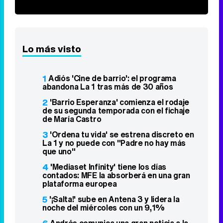
Así será tu día a día en 2026
DISCOVER WITH
Síguenos
34k
1k
6,4k
258k
Lo más visto
1
Adiós 'Cine de barrio': el programa
abandona La 1 tras más de 30 años
2
'Barrio Esperanza' comienza el rodaje
de su segunda temporada con el fichaje