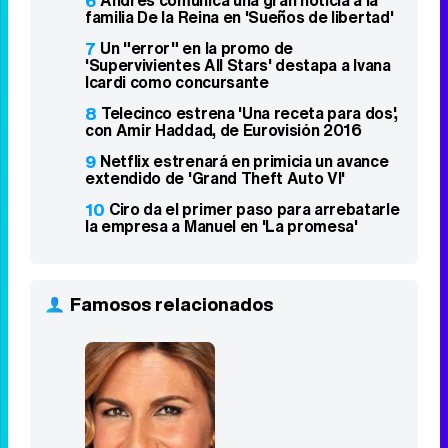
de María Castro
3
'Ordena tu vida' se estrena discreto en
La 1 y no puede con "Padre no hay más
que uno"
4
'Mediaset Infinity' tiene los días
contados: MFE la absorberá en una gran
plataforma europea
5
'¡Salta!' sube en Antena 3 y lidera la
noche del miércoles con un 9,1%
6
Andrés comunica una gran noticia a la
familia De la Reina en 'Sueños de libertad'
7
Un "error" en la promo de
'Supervivientes All Stars' destapa a Ivana
Icardi como concursante
8
Telecinco estrena 'Una receta para dos',
con Amir Haddad, de Eurovisión 2016
9
Netflix estrenará en primicia un avance
extendido de 'Grand Theft Auto VI'
10
Ciro da el primer paso para arrebatarle
la empresa a Manuel en 'La promesa'