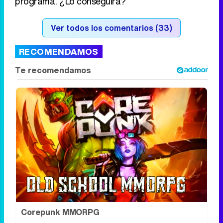
amigos de la persona protagonista del
programa.
En colaboración con La Fabrica de la Tele,
Telecinco
pretende remontar sus audiencias
intentando tocar una tecla nueva
con la ayuda
de Carlota Corredera como rostro principal del
programa. ¿Lo conseguirá?
Ver todos los comentarios (33)
RECOMENDAMOS