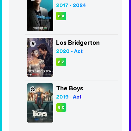
The Walking Dead
7
2010 - 2022
7,9
The Good Doctor
8
2017 - 2024
8,4
Los Bridgerton
9
2020 - Act
8,2