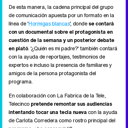
"Todos ellos han intentado demostrar que son
hijos de hombres muy conocidos.
Ha llegado el
momento de escucharles y de dar respuesta a
la pregunta más importante de sus vidas
", dice
Carlota Corredera en el primer vídeo
promocional de '¿Quién es mi padre?' con la
gallega al frente.
De esta manera, la cadena principal del grupo
de comunicación apuesta por un formato en la
línea de '
Hormigas blancas
', donde
se contará
con un documental sobre el protagonista en
cuestión de la semana y un posterior debate
en plató
. '¿Quién es mi padre?' también contará
con la ayuda de reportajes, testimonios de
expertos e incluso la presencia de familiares y