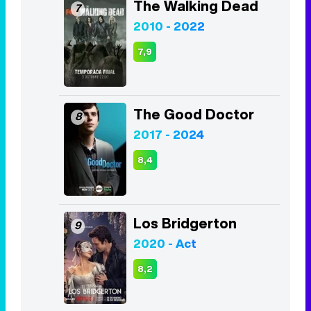
The Walking Dead
7
2010 - 2022
7,9
The Good Doctor
8
2017 - 2024
8,4
Los Bridgerton
9
2020 - Act
8,2