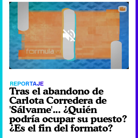
Loaded
:
16.32%
/
Unmute
REPORTAJE
Tras el abandono de
Carlota Corredera de
'Sálvame'... ¿Quién
podría ocupar su puesto?
¿Es el fin del formato?