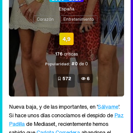
España
Corazón
Entretenimiento
4,9
176
críticas
#0
de 0
Popularidad:
572
6
Nueva baja, y de las importantes, en '
Sálvame
'.
Si hace unos días conocíamos el despido de
Paz
Padilla
de Mediaset, recientemente hemos
sabido que
Carlota Corredera
abandona el