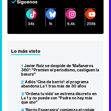
Síguenos
34k
1k
6,4k
258k
Lo más visto
1
Javier Ruiz se despide de 'Mañaneros
360': "Premien el periodismo, castiguen la
basura"
2
Adiós 'Cine de barrio': el programa
abandona La 1 tras más de 30 años
3
'Ordena tu vida' se estrena discreto en
La 1 y no puede con "Padre no hay más
que uno"
4
'Barrio Esperanza' comienza el rodaje