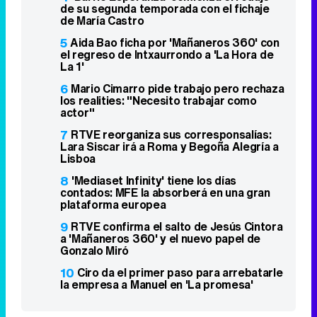
de su segunda temporada con el fichaje
de María Castro
5
Aida Bao ficha por 'Mañaneros 360' con
el regreso de Intxaurrondo a 'La Hora de
La 1'
6
Mario Cimarro pide trabajo pero rechaza
los realities: "Necesito trabajar como
actor"
7
RTVE reorganiza sus corresponsalías:
Lara Siscar irá a Roma y Begoña Alegría a
Lisboa
8
'Mediaset Infinity' tiene los días
contados: MFE la absorberá en una gran
plataforma europea
9
RTVE confirma el salto de Jesús Cintora
a 'Mañaneros 360' y el nuevo papel de
Gonzalo Miró
10
Ciro da el primer paso para arrebatarle
la empresa a Manuel en 'La promesa'