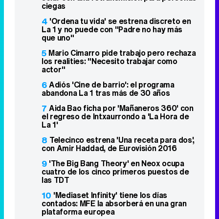
ciegas
4
'Ordena tu vida' se estrena discreto en
La 1 y no puede con "Padre no hay más
que uno"
5
Mario Cimarro pide trabajo pero rechaza
los realities: "Necesito trabajar como
actor"
6
Adiós 'Cine de barrio': el programa
abandona La 1 tras más de 30 años
7
Aida Bao ficha por 'Mañaneros 360' con
el regreso de Intxaurrondo a 'La Hora de
La 1'
8
Telecinco estrena 'Una receta para dos',
con Amir Haddad, de Eurovisión 2016
9
'The Big Bang Theory' en Neox ocupa
cuatro de los cinco primeros puestos de
las TDT
10
'Mediaset Infinity' tiene los días
contados: MFE la absorberá en una gran
plataforma europea