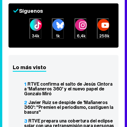
Síguenos
34k
1k
6,4k
258k
Lo más visto
1
RTVE confirma el salto de Jesús Cintora
a 'Mañaneros 360' y el nuevo papel de
Gonzalo Miró
2
Javier Ruiz se despide de 'Mañaneros
360': "Premien el periodismo, castiguen la
basura"
3
RTVE prepara una cobertura del eclipse
solar con una retransmisión para personas