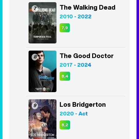
The Walking Dead
7
2010 - 2022
7,9
The Good Doctor
8
2017 - 2024
8,4
Los Bridgerton
9
2020 - Act
8,2