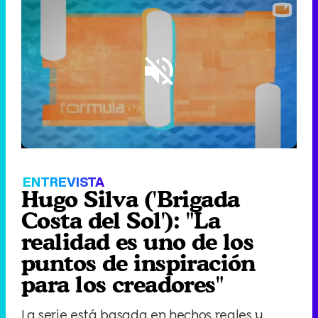
Loaded
:
36.30%
/
Unmute
ENTREVISTA
Hugo Silva ('Brigada
Costa del Sol'): "La
realidad es uno de los
puntos de inspiración
para los creadores"
La serie está basada en hechos reales y