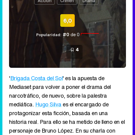
Acción
Crimen
Drama
6,0
#0
de 0
Popularidad:
4
'
Brigada Costa del Sol
' es la apuesta de
Mediaset para volver a poner el drama del
narcotráfico, de nuevo, sobre la palestra
mediática.
Hugo Silva
es el encargado de
protagonizar esta ficción, basada en una
historia real. Para ello se ha metido de lleno en el
personaje de Bruno López. En su charla con