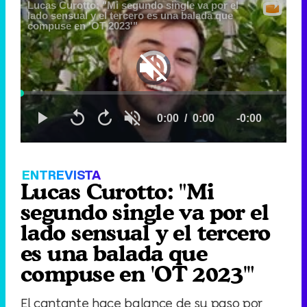
Video
Player
is
loading.
Loaded
:
0.00%
Pictur
Current
0:00
/
Duration
27:30
Remaining
-
27:30
in-
Pause
Unmute
Seek
Seek
Pictur
back
forward
20
30
seconds
seconds
Time
Time
ENTREVISTA
Lucas Curotto: "Mi
segundo single va por el
lado sensual y el tercero
es una balada que
compuse en 'OT 2023'"
El cantante hace balance de su paso por