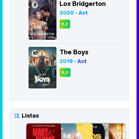
Los Bridgerton
9
2020 - Act
8,2
The Boys
10
2019 - Act
8,0
Listas