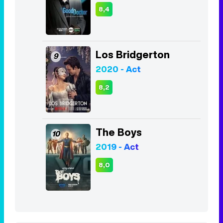
8,4
Los Bridgerton
9
2020 - Act
8,2
The Boys
10
2019 - Act
8,0