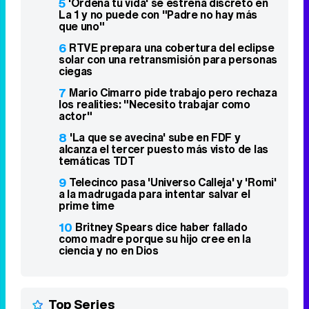
5
'Ordena tu vida' se estrena discreto en
La 1 y no puede con "Padre no hay más
que uno"
6
RTVE prepara una cobertura del eclipse
solar con una retransmisión para personas
ciegas
7
Mario Cimarro pide trabajo pero rechaza
los realities: "Necesito trabajar como
actor"
8
'La que se avecina' sube en FDF y
alcanza el tercer puesto más visto de las
temáticas TDT
9
Telecinco pasa 'Universo Calleja' y 'Romi'
a la madrugada para intentar salvar el
prime time
10
Britney Spears dice haber fallado
como madre porque su hijo cree en la
ciencia y no en Dios
Top Series