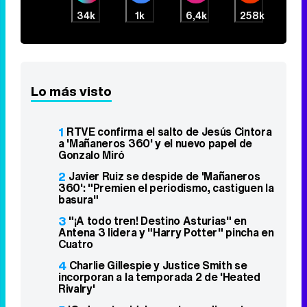
34k
1k
6,4k
258k
Lo más visto
1
RTVE confirma el salto de Jesús Cintora
a 'Mañaneros 360' y el nuevo papel de
Gonzalo Miró
2
Javier Ruiz se despide de 'Mañaneros
360': "Premien el periodismo, castiguen la
basura"
3
"¡A todo tren! Destino Asturias" en
Antena 3 lidera y "Harry Potter" pincha en
Cuatro
4
Charlie Gillespie y Justice Smith se
incorporan a la temporada 2 de 'Heated
Rivalry'