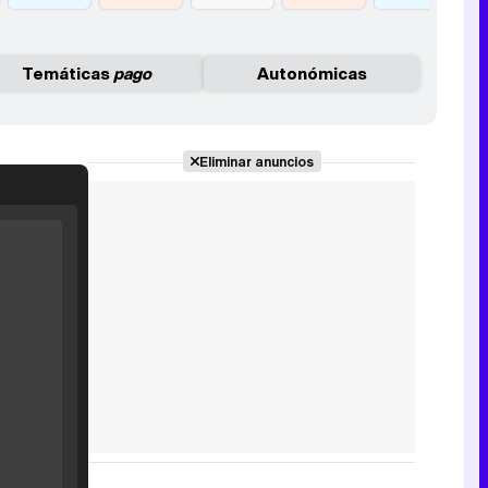
Temáticas
pago
Autonómicas
Eliminar anuncios
Filmin estrena el tráiler de 'Millennial Mal', su nueva comedia universitaria de la mano de Lorena Iglesias
'120 Minutos' celebra sus 2.000 programas en Telemadrid con un vídeo del día a día en la redacción