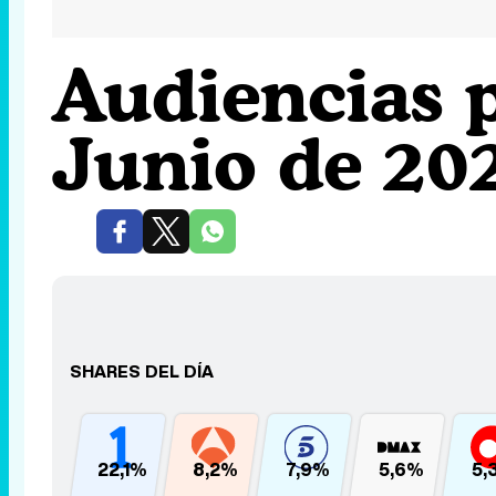
Audiencias 
Junio de 20
SHARES DEL DÍA
22,1%
8,2%
7,9%
5,6%
5,