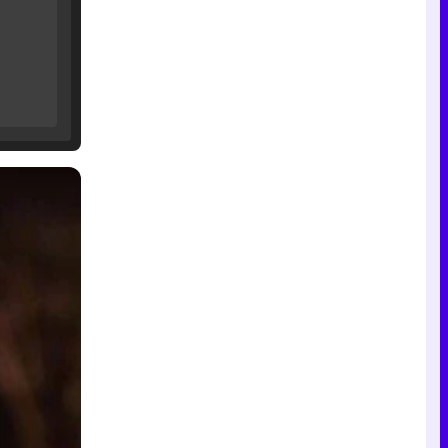
Tráiler de '33 días', la nueva serie de Atresplayer con Julián Villagrán y José Manuel Poga
Tráiler en catalán de 'Ravalear', la nueva serie de HBO Max sobre los fondos buitre
Tráiler de la tercera temporada de 'The Walking Dead: Dead City' de AMC+
Canción ganadora de Eurovisión 2026: DARA con "Bangaranga" por Bulgaria