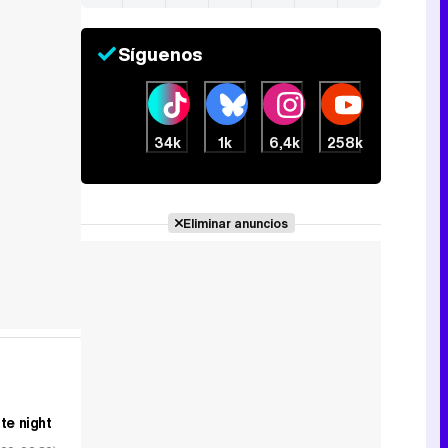
Síguenos
34k
1k
6,4k
258k
Eliminar anuncios
te night