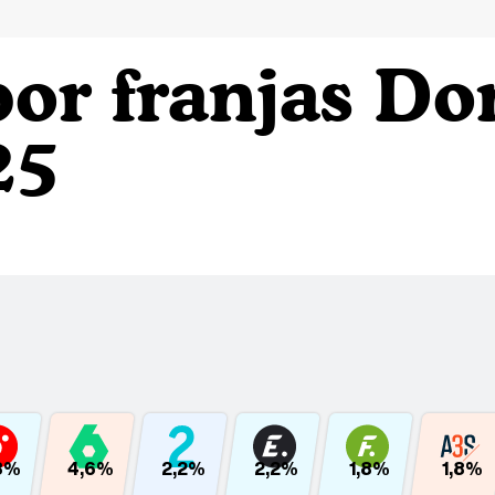
por franjas Do
25
3%
4,6%
2,2%
2,2%
1,8%
1,8%