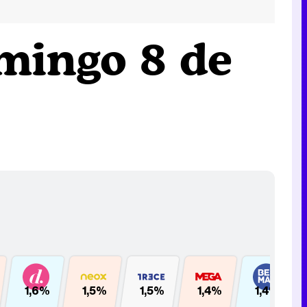
mingo 8 de
1,6%
1,5%
1,5%
1,4%
1,4%