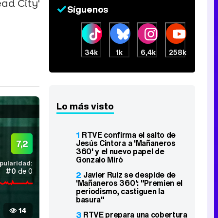
ad City'
Síguenos
34k
1k
6,4k
258k
Lo más visto
1
RTVE confirma el salto de
Jesús Cintora a 'Mañaneros
7,2
360' y el nuevo papel de
Gonzalo Miró
pularidad:
#0
de 0
2
Javier Ruiz se despide de
'Mañaneros 360': "Premien el
periodismo, castiguen la
basura"
14
3
RTVE prepara una cobertura