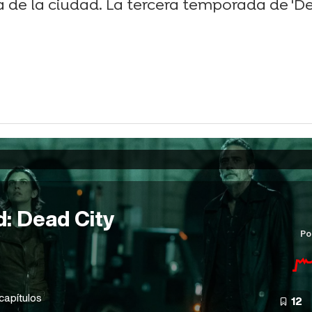
de la ciudad. La tercera temporada de 'De
: Dead City
Po
capítulos
12