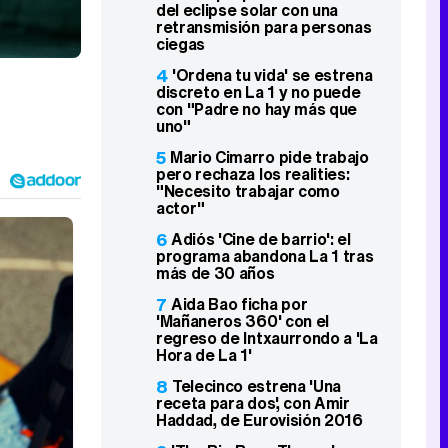
del eclipse solar con una
retransmisión para personas
ciegas
4
'Ordena tu vida' se estrena
discreto en La 1 y no puede
con "Padre no hay más que
uno"
5
Mario Cimarro pide trabajo
pero rechaza los realities:
"Necesito trabajar como
actor"
6
Adiós 'Cine de barrio': el
programa abandona La 1 tras
más de 30 años
7
Aida Bao ficha por
'Mañaneros 360' con el
regreso de Intxaurrondo a 'La
Hora de La 1'
8
Telecinco estrena 'Una
receta para dos', con Amir
Haddad, de Eurovisión 2016