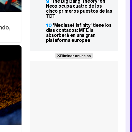
9
'The Big Bang Theory' en
Neox ocupa cuatro de los
cinco primeros puestos de las
TDT
10
'Mediaset Infinity' tiene los
ndo,
días contados: MFE la
absorberá en una gran
plataforma europea
Eliminar anuncios