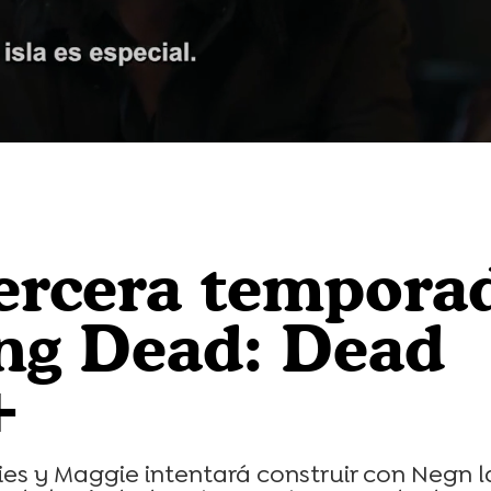
Loaded
:
100.00%
 tercera tempora
ing Dead: Dead
+
s y Maggie intentará construir con Negn l