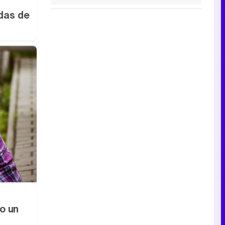
adas de
no un