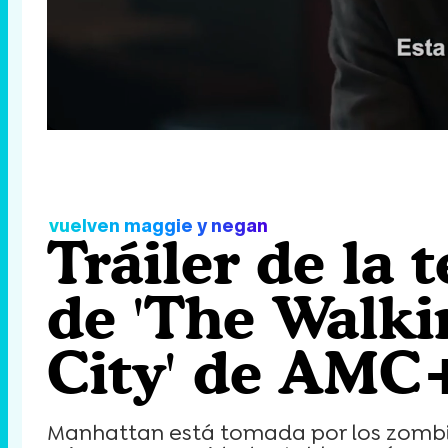
/
Unmute
vuelven maggie y negan
Tráiler de la
de 'The Walk
City' de AMC
Manhattan está tomada por los zombie