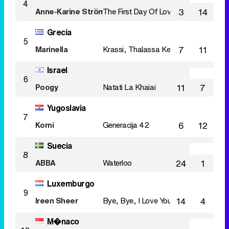
4
Anne-Karine Ström and the Bendik Singers
The First Day Of Love
3
14
Grecia
5
Marinella
Krassi, Thalassa Ke T'agori Mou
7
11
Israel
6
Poogy
Natati La Khaiai
11
7
Yugoslavia
7
Korni
Generacija 42
6
12
Suecia
8
ABBA
Waterloo
24
1
Luxemburgo
9
Ireen Sheer
Bye, Bye, I Love You
14
4
M�naco