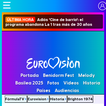
ÚLTIMA HORA
Adiós 'Cine de barrio': el
programa abandona La 1 tras más de 30 años
Portada
Benidorm Fest
Melody
Basilea 2025
Fotos
Vídeos
Historia
Países
Audiencias
FórmulaTV
Eurovision
Historia
Brighton 1974