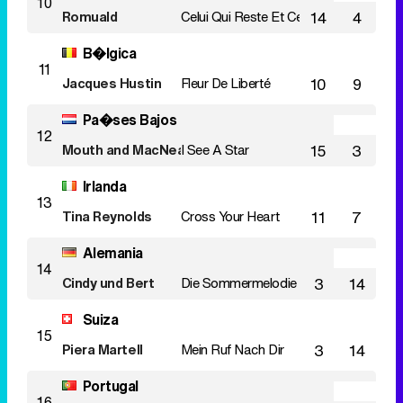
10
Romuald
Celui Qui Reste Et Celui Qui S'en Va
14
4
B�lgica
11
Jacques Hustin
Fleur De Liberté
10
9
Pa�ses Bajos
12
Mouth and MacNeal
I See A Star
15
3
Irlanda
13
Tina Reynolds
Cross Your Heart
11
7
Alemania
14
Cindy und Bert
Die Sommermelodie
3
14
Suiza
15
Piera Martell
Mein Ruf Nach Dir
3
14
Portugal
16