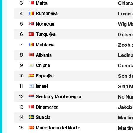
3
Malta
Chiara
4
Ruman�a
Lumini
5
Noruega
Wig M
6
Turqu�a
Gülse
7
Moldavia
Zdob s
8
Albania
Ledina
9
Chipre
Consta
10
Espa�a
Son de
11
Israel
Shiri
12
Serbia y Montenegro
No Na
13
Dinamarca
Jakob 
14
Suecia
Marti
15
Macedonia del Norte
Martin