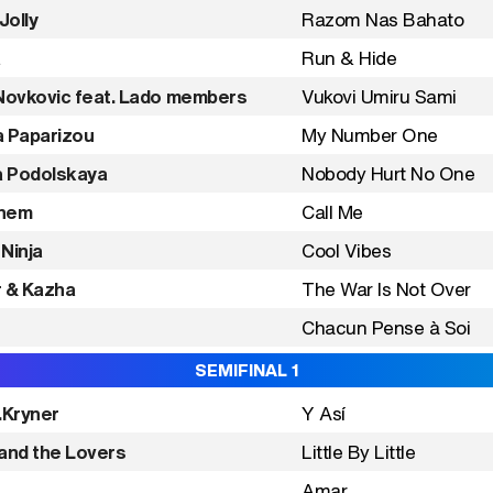
Jolly
Razom Nas Bahato
a
Run & Hide
Novkovic feat. Lado members
Vukovi Umiru Sami
a Paparizou
My Number One
a Podolskaya
Nobody Hurt No One
nem
Call Me
 Ninja
Cool Vibes
r & Kazha
The War Is Not Over
Chacun Pense à Soi
SEMIFINAL 1
.Kryner
Y Así
and the Lovers
Little By Little
Amar