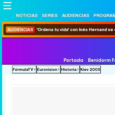
NOTICIAS
SERIES
AUDIENCIAS
PROGRA
AUDIENCIAS
'Ordena tu vida' con Inés Hernand se
Portada
Benidorm F
FórmulaTV
Eurovision
Historia
Kiev 2005