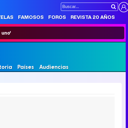
VELAS
FAMOSOS
FOROS
REVISTA 20 AÑOS
 uno'
toria
Países
Audiencias