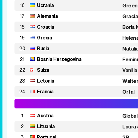
16
Ucrania
Green
17
Alemania
Graci
18
Croacia
Boris 
19
Grecia
Helen
20
Rusia
Natali
21
Bosnia Herzegovina
Femin
22
Suiza
Vanilla
23
Letonia
Walte
24
Francia
Ortal
1
Austria
Global
2
Lituania
Laura 
3
Portugal
2B