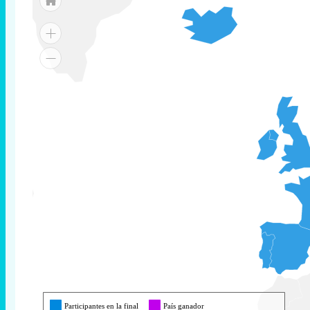
Participantes en la final
País ganador