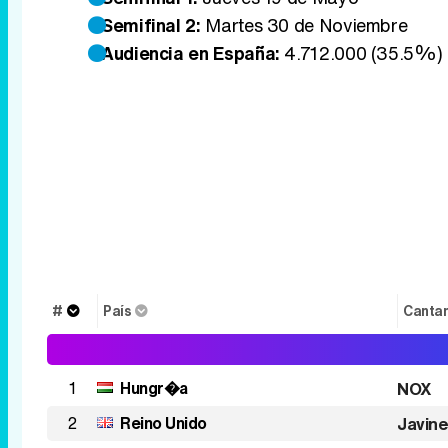
Semifinal 2:
Martes 30 de Noviembre
Audiencia en España:
4.712.000 (35.5%)
#
País
Canta
1
Hungr�a
NOX
2
Reino Unido
Javin