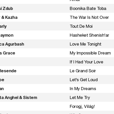
i Zdub
Boonika Bate Toba
r & Kazha
The War Is Not Over
arly
Tout De Moi
 Maymon
Hasheket Shenish'ar
ica Agurbash
Love Me Tonight
is Grace
My Impossible Dream
If I Had Your Love
Resende
Le Grand Soir
be
Let's Get Loud
an
In My Dreams
ta Anghel & Sistem
Let Me Try
Forogj, Világ!