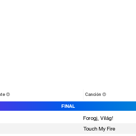
nte
Canción
FINAL
Forogj, Világ!
e
Touch My Fire