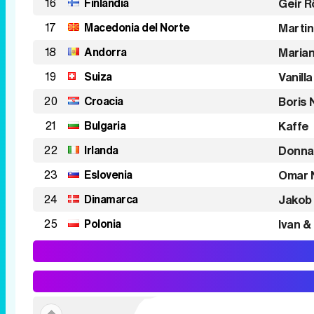
16
Finlandia
Geir R
17
Macedonia del Norte
Martin
18
Andorra
Marian
19
Suiza
Vanilla
20
Croacia
Boris 
21
Bulgaria
Kaffe
22
Irlanda
Donna
23
Eslovenia
Omar 
24
Dinamarca
Jakob 
25
Polonia
Ivan &