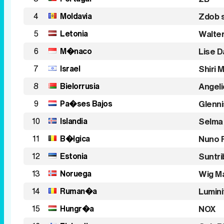
4
Moldavia
Zdob s
5
Letonia
Walte
6
M�naco
Lise D
7
Israel
Shiri
8
Bielorrusia
Angel
9
Pa�ses Bajos
Glenn
10
Islandia
Selma
11
B�lgica
Nuno 
12
Estonia
Suntri
13
Noruega
Wig M
14
Ruman�a
Lumini
15
Hungr�a
NOX