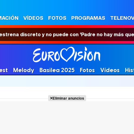
MACIÓN
VÍDEOS
FOTOS
PROGRAMAS
TELENO
 estrena discreto y no puede con 'Padre no hay más que
est
Melody
Basilea 2025
Fotos
Vídeos
His
Eliminar anuncios