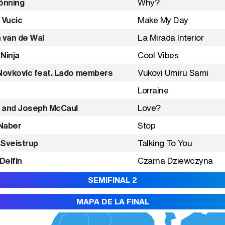
önning
Why?
 Vucic
Make My Day
 van de Wal
La Mirada Interior
 Ninja
Cool Vibes
Novkovic feat. Lado members
Vukovi Umiru Sami
Lorraine
 and Joseph McCaul
Love?
Naber
Stop
Sveistrup
Talking To You
 Delfin
Czarna Dziewczyna
SEMIFINAL 2
MAPA DE LA FINAL