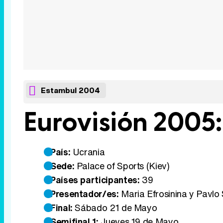
Estambul 2004
Eurovisión 2005:
País:
Ucrania
Sede:
Palace of Sports (Kiev)
Países participantes:
39
Presentador/es:
Maria Efrosinina y Pavlo
Final:
Sábado 21 de Mayo
Semifinal 1:
Jueves 19 de Mayo