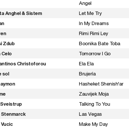
Angel
ta Anghel & Sistem
Let Me Try
an
In My Dreams
ren
Rimi Rimi Ley
i Zdub
Boonika Bate Toba
 Celo
Tomorrow I Go
ntinos Christoforou
Ela Ela
 sol
Brujería
 Maymon
Hasheket Shenish'ar
me
Zauvijek Moja
Sveistrup
Talking To You
n Stenmarck
Las Vegas
 Vucic
Make My Day