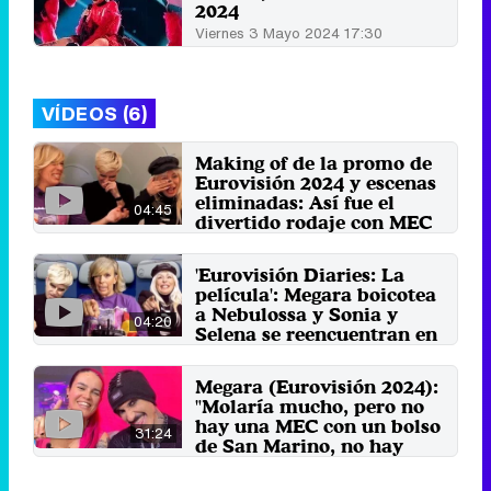
2024
Viernes 3 Mayo 2024 17:30
VÍDEOS (6)
Making of de la promo de
Eurovisión 2024 y escenas
eliminadas: Así fue el
04:45
divertido rodaje con MEC
y Nebulossa
7 de mayo 2024
'Eurovisión Diaries: La
película': Megara boicotea
a Nebulossa y Sonia y
04:20
Selena se reencuentran en
esta promo
30 de abril 2024
Megara (Eurovisión 2024):
"Molaría mucho, pero no
hay una MEC con un bolso
31:24
de San Marino, no hay
imitaciones"
21 de abril 2024