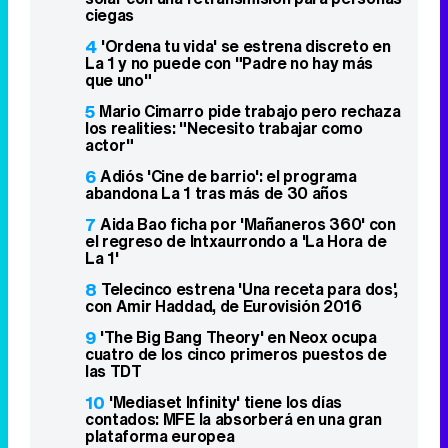
ciegas
4
'Ordena tu vida' se estrena discreto en
La 1 y no puede con "Padre no hay más
que uno"
5
Mario Cimarro pide trabajo pero rechaza
los realities: "Necesito trabajar como
actor"
6
Adiós 'Cine de barrio': el programa
abandona La 1 tras más de 30 años
7
Aida Bao ficha por 'Mañaneros 360' con
el regreso de Intxaurrondo a 'La Hora de
La 1'
8
Telecinco estrena 'Una receta para dos',
con Amir Haddad, de Eurovisión 2016
9
'The Big Bang Theory' en Neox ocupa
cuatro de los cinco primeros puestos de
las TDT
10
'Mediaset Infinity' tiene los días
contados: MFE la absorberá en una gran
plataforma europea