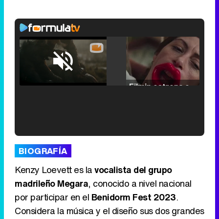
Loaded
:
25.30%
/
Unmute
Filmin estrena el tráiler de 'Millennial Mal', su nueva comedia universitaria de la mano de Lorena Iglesias
'120 Minutos' celebra sus 2.000 programas en Telemadrid con un vídeo del día a día en la redacción
BIOGRAFÍA
Kenzy Loevett es la
vocalista del grupo
madrileño Megara
, conocido a nivel nacional
por participar en el
Benidorm Fest 2023
.
Tráiler de '33 días', la nueva serie de Atresplayer con Julián Villagrán y José Manuel Poga
Considera la música y el diseño sus dos grandes