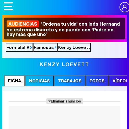
AUDIENCIAS
'Ordena tu vida' con Inés Hernand
se estrena discreto y no puede con 'Padre no
hay más que uno'
FórmulaTV
Famosos
Kenzy Loevett
KENZY LOEVETT
FICHA
NOTICIAS
TRABAJOS
FOTOS
VÍDEOS
Eliminar anuncios