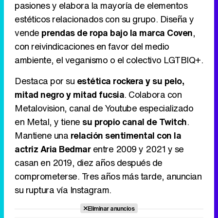
pasiones y elabora la mayoría de elementos
estéticos relacionados con su grupo. Diseña y
vende
prendas de ropa bajo la marca Coven
,
Tráiler en catalán de 'Ravalear', la nueva serie de HBO Max sobre los fondos buitre
con reivindicaciones en favor del medio
ambiente, el veganismo o el colectivo LGTBIQ+.
Destaca por su
estética rockera y su pelo,
Tráiler de la tercera temporada de 'The Walking Dead: Dead City' de AMC+
mitad negro y mitad fucsia
. Colabora con
Metalovision, canal de Youtube especializado
en Metal, y tiene
su propio canal de Twitch
.
Mantiene una
relación sentimental con la
Canción ganadora de Eurovisión 2026: DARA con "Bangaranga" por Bulgaria
actriz Aria Bedmar
entre 2009 y 2021 y se
casan en 2019, diez años después de
comprometerse. Tres años más tarde, anuncian
su ruptura vía Instagram.
Eliminar anuncios