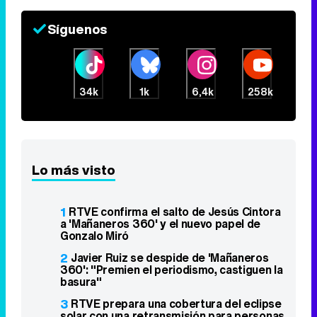
Síguenos
34k
1k
6,4k
258k
Lo más visto
1
RTVE confirma el salto de Jesús Cintora
a 'Mañaneros 360' y el nuevo papel de
Gonzalo Miró
2
Javier Ruiz se despide de 'Mañaneros
360': "Premien el periodismo, castiguen la
basura"
3
RTVE prepara una cobertura del eclipse
solar con una retransmisión para personas