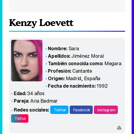
Kenzy Loevett
Nombre:
Sara
Apellidos:
Jiménez Moral
También conocida como:
Megara
Profesión:
Cantante
Origen:
Madrid
,
España
Fecha de nacimiento:
1992
Edad:
34 años
Pareja:
Aria Bedmar
Redes sociales:
Twitter
Facebook
Instagram
TikTok