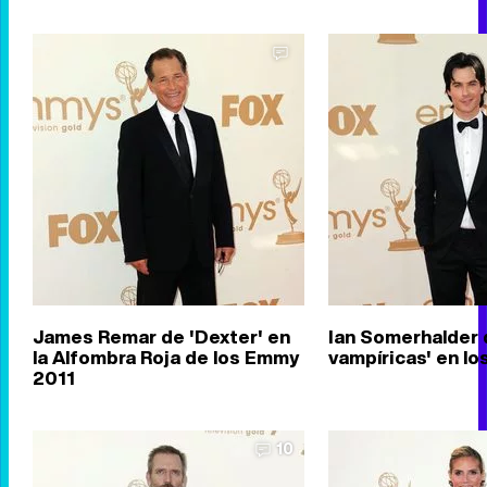
James Remar de 'Dexter' en
Ian Somerhalder 
la Alfombra Roja de los Emmy
vampíricas' en l
2011
10