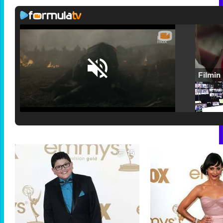
Loaded
:
29.30%
/
Unmute
15