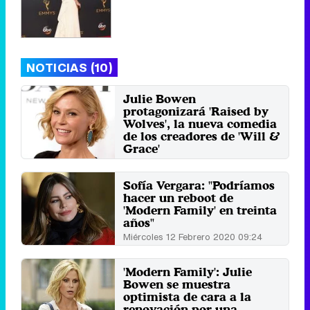
NOTICIAS (10)
Julie Bowen
protagonizará 'Raised by
Wolves', la nueva comedia
de los creadores de 'Will &
Grace'
Sábado 7 Marzo 2020 04:37
Sofía Vergara: "Podríamos
hacer un reboot de
'Modern Family' en treinta
años"
Miércoles 12 Febrero 2020 09:24
'Modern Family': Julie
Bowen se muestra
optimista de cara a la
renovación por una