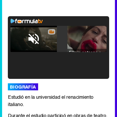
Loaded
:
25.30%
/
Unmute
Filmin estrena el tráiler de 'Millennial Mal', su nueva comedia universitaria de la mano de Lorena Iglesias
'120 Minutos' celebra sus 2.000 programas en Telemadrid con un vídeo del día a día en la redacción
BIOGRAFÍA
Estudió en la universidad el renacimiento
italiano.
Tráiler de '33 días', la nueva serie de Atresplayer con Julián Villagrán y José Manuel Poga
Durante el estudio participó en obras de teatro.