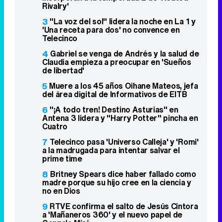
Rivalry'
3
"La voz del sol" lidera la noche en La 1 y
'Una receta para dos' no convence en
Telecinco
4
Gabriel se venga de Andrés y la salud de
Claudia empieza a preocupar en 'Sueños
de libertad'
5
Muere a los 45 años Oihane Mateos, jefa
del área digital de Informativos de EITB
6
"¡A todo tren! Destino Asturias" en
Antena 3 lidera y "Harry Potter" pincha en
Cuatro
7
Telecinco pasa 'Universo Calleja' y 'Romi'
a la madrugada para intentar salvar el
prime time
8
Britney Spears dice haber fallado como
madre porque su hijo cree en la ciencia y
no en Dios
9
RTVE confirma el salto de Jesús Cintora
a 'Mañaneros 360' y el nuevo papel de