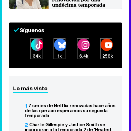
undécima temporada
Domingo 23 Diciembre 2018 12:08
Síguenos
34k
1k
6,4k
258k
Lo más visto
1
7 series de Netflix renovadas hace años
de las que aún esperamos su segunda
temporada
2
Charlie Gillespie y Justice Smith se
incorporan a la temporada 2 de 'Heated