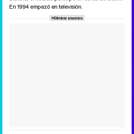
En 1994 empezó en televisión.
Eliminar anuncios
Tráiler en catalán de 'Ravalear', la nueva serie de HBO Max sobre los fondos buitre
Tráiler de la tercera temporada de 'The Walking Dead: Dead City' de AMC+
Canción ganadora de Eurovisión 2026: DARA con "Bangaranga" por Bulgaria